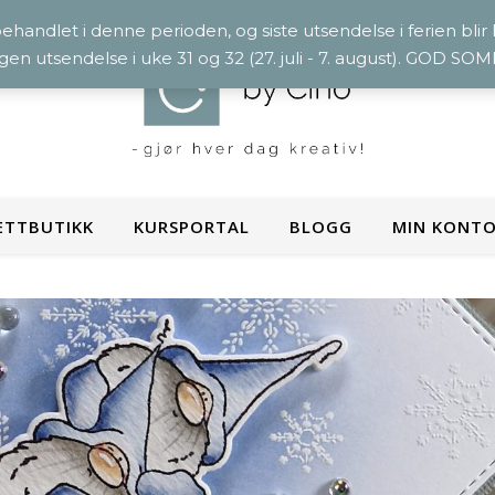
 behandlet i denne perioden, og siste utsendelse i ferien blir
ngen utsendelse i uke 31 og 32 (27. juli - 7. august). GOD S
ETTBUTIKK
KURSPORTAL
BLOGG
MIN KONT