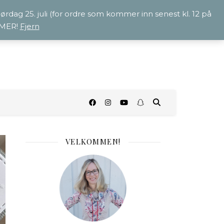
 lørdag 25. juli (for ordre som kommer inn senest kl. 12 på
OMMER!
Fjern
O
VELKOMMEN!