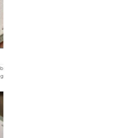
lb
og