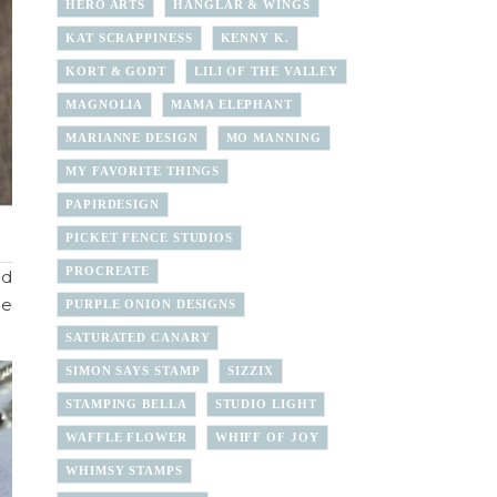
HERO ARTS
HÄNGLAR & WINGS
KAT SCRAPPINESS
KENNY K.
KORT & GODT
LILI OF THE VALLEY
MAGNOLIA
MAMA ELEPHANT
MARIANNE DESIGN
MO MANNING
MY FAVORITE THINGS
PAPIRDESIGN
PICKET FENCE STUDIOS
PROCREATE
ed
ge
PURPLE ONION DESIGNS
SATURATED CANARY
SIMON SAYS STAMP
SIZZIX
STAMPING BELLA
STUDIO LIGHT
WAFFLE FLOWER
WHIFF OF JOY
WHIMSY STAMPS