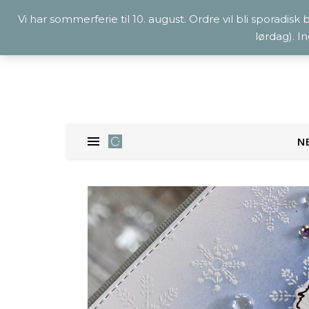
Vi har sommerferie til 10. august. Ordre vil bli sporadisk
lørdag). I
N