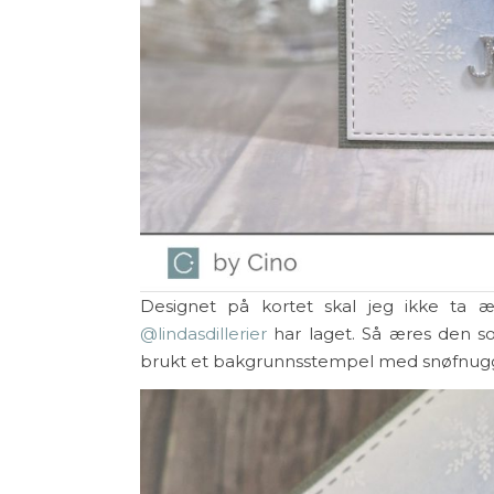
Designet på kortet skal jeg ikke ta ær
@lindasdillerier
har laget. Så æres den so
brukt et bakgrunnsstempel med snøfnugg f