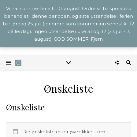
Vi har sommerferie til 10. august. Ordre vil bli sporadisk
behandlet i denne perioden, og siste utsendelse i ferien
blir lørdag 25. juli (for ordre som kommer inn senest kl. 12
på lørdag). Ingen utsendelse i uke 31 og 32 (27. juli - 7.
august). GOD SOMMER!
Fjern
Ønskeliste
Ønskeliste
Din ønskeliste er for øyeblikket tom.