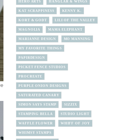
HERO ARTS
HÄNGLAR & WINGS
KAT SCRAPPINESS
KENNY K.
KORT & GODT
LILI OF THE VALLEY
MAGNOLIA
MAMA ELEPHANT
MARIANNE DESIGN
MO MANNING
MY FAVORITE THINGS
PAPIRDESIGN
PICKET FENCE STUDIOS
PROCREATE
re
PURPLE ONION DESIGNS
SATURATED CANARY
SIMON SAYS STAMP
SIZZIX
STAMPING BELLA
STUDIO LIGHT
WAFFLE FLOWER
WHIFF OF JOY
WHIMSY STAMPS