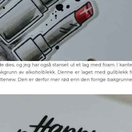
e dies, og jeg har også stanset ut et lag med foam. I kant
bakgrunn av alkoholblekk. Denne er laget med gullblekk f
 Altenew. Den er derfor mer rød enn den forrige bakgrunn