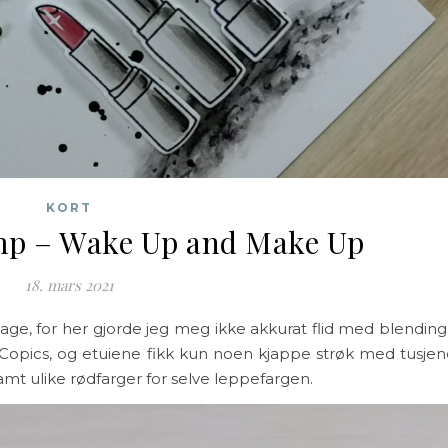
KORT
mp – Wake Up and Make Up
18. mars 2021
 lage, for her gjorde jeg meg ikke akkurat flid med blending
Copics, og etuiene fikk kun noen kjappe strøk med tusjen
samt ulike rødfarger for selve leppefargen.