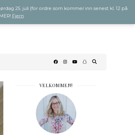
 lørdag 25. juli (for ordre som kommer inn senest kl. 12 på
OMMER!
Fjern
O
VELKOMMEN!