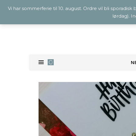
Vi har sommerferie til 10. august. Ordre vil bli sporadisk
lørdag). I
N