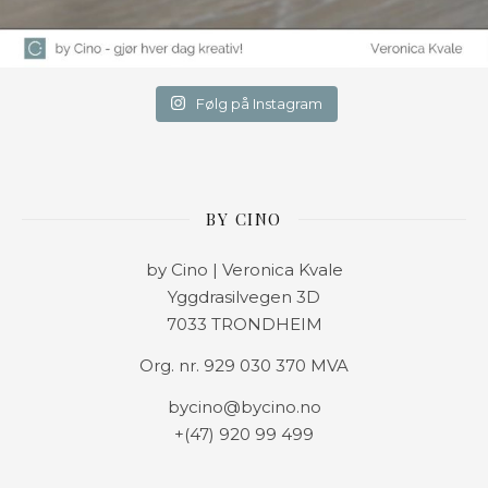
Følg på Instagram
BY CINO
by Cino | Veronica Kvale
Yggdrasilvegen 3D
7033 TRONDHEIM
Org. nr. 929 030 370 MVA
bycino@bycino.no
+(47) 920 99 499