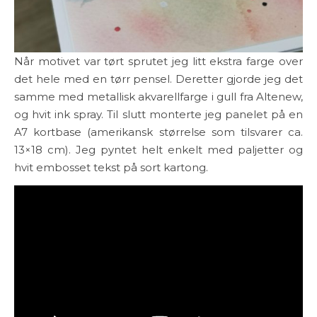
Når motivet var tørt sprutet jeg litt ekstra farge over
det hele med en tørr pensel. Deretter gjorde jeg det
samme med metallisk akvarellfarge i gull fra Altenew,
og hvit ink spray. Til slutt monterte jeg panelet på en
A7 kortbase (amerikansk størrelse som tilsvarer ca.
13×18 cm). Jeg pyntet helt enkelt med paljetter og
hvit embosset tekst på sort kartong.