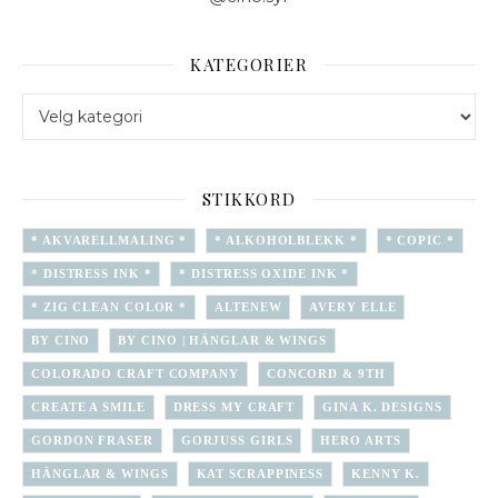
KATEGORIER
Kategorier
STIKKORD
* AKVARELLMALING *
* ALKOHOLBLEKK *
* COPIC *
* DISTRESS INK *
* DISTRESS OXIDE INK *
* ZIG CLEAN COLOR *
ALTENEW
AVERY ELLE
BY CINO
BY CINO | HÄNGLAR & WINGS
COLORADO CRAFT COMPANY
CONCORD & 9TH
CREATE A SMILE
DRESS MY CRAFT
GINA K. DESIGNS
GORDON FRASER
GORJUSS GIRLS
HERO ARTS
HÄNGLAR & WINGS
KAT SCRAPPINESS
KENNY K.