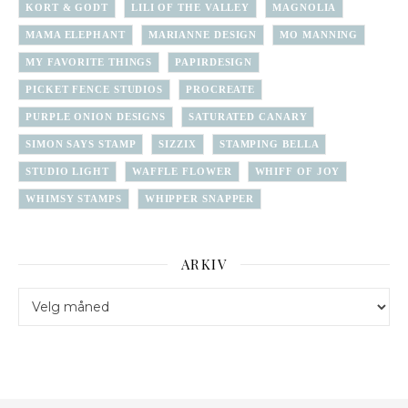
KORT & GODT
LILI OF THE VALLEY
MAGNOLIA
MAMA ELEPHANT
MARIANNE DESIGN
MO MANNING
MY FAVORITE THINGS
PAPIRDESIGN
PICKET FENCE STUDIOS
PROCREATE
PURPLE ONION DESIGNS
SATURATED CANARY
SIMON SAYS STAMP
SIZZIX
STAMPING BELLA
STUDIO LIGHT
WAFFLE FLOWER
WHIFF OF JOY
WHIMSY STAMPS
WHIPPER SNAPPER
ARKIV
Arkiv