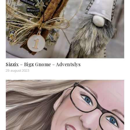
Sizzix – Bigz Gnome – Adventslys
29. august 2023