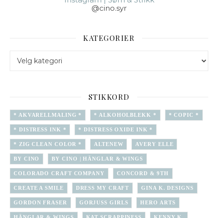
@cino.syr
KATEGORIER
Kategorier
STIKKORD
* AKVARELLMALING *
* ALKOHOLBLEKK *
* COPIC *
* DISTRESS INK *
* DISTRESS OXIDE INK *
* ZIG CLEAN COLOR *
ALTENEW
AVERY ELLE
BY CINO
BY CINO | HÄNGLAR & WINGS
COLORADO CRAFT COMPANY
CONCORD & 9TH
CREATE A SMILE
DRESS MY CRAFT
GINA K. DESIGNS
GORDON FRASER
GORJUSS GIRLS
HERO ARTS
HÄNGLAR & WINGS
KAT SCRAPPINESS
KENNY K.