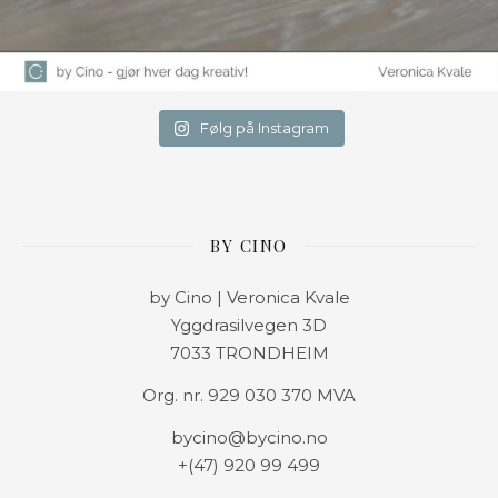
Følg på Instagram
BY CINO
by Cino | Veronica Kvale
Yggdrasilvegen 3D
7033 TRONDHEIM
Org. nr. 929 030 370 MVA
bycino@bycino.no
+(47) 920 99 499