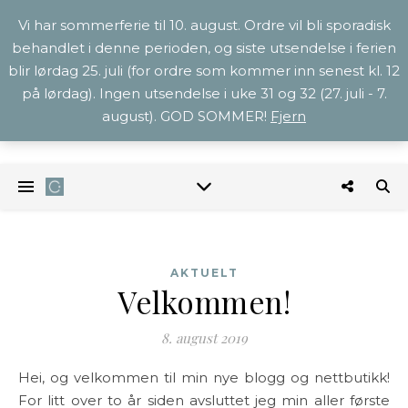
Vi har sommerferie til 10. august. Ordre vil bli sporadisk
behandlet i denne perioden, og siste utsendelse i ferien
blir lørdag 25. juli (for ordre som kommer inn senest kl. 12
på lørdag). Ingen utsendelse i uke 31 og 32 (27. juli - 7.
august). GOD SOMMER!
Fjern
AKTUELT
Velkommen!
8. august 2019
Hei, og velkommen til min nye blogg og nettbutikk!
For litt over to år siden avsluttet jeg min aller første