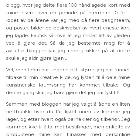
blogg, hvor jeg delte flere 100 håndlagede kort med
mine lesere over en periode på nærmere 10 år. I
løpet av de årene var jeg med på flere designteam,
og postet bilder og beskrivelser av hvert eneste kort
jeg lagde. Faktisk så mye at jeg mistet litt av gleden
ved å gjøre det. Så da jeg bestemte meg for å
avslutte bloggen var jeg rimelig sikker på at dette
skulle jeg aldri gjøre igjen…
Vel, med tiden har ungene blitt større, jeg har funnet
tilbake til min kreative kilde, og lysten til å dele mine
kunstneriske krumspring har kommet tilbake. Og
denne gang skal jeg bare gjøre det jeg har lyst til!
Sammen med bloggen har jeg valgt å åpne en liten
nettbutikk, hvor du får kjøpt noen av kortene jeg
lager, og etter hvert også barneklær og tilbehør. Jeg
kommer ikke til å ta imot bestillinger, men enkelte av
produktene mine kan tilpasses med personlige