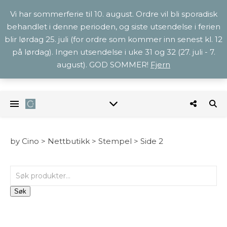
Vi har sommerferie til 10. august. Ordre vil bli sporadisk
behandlet i denne perioden, og siste utsendelse i ferien
blir lørdag 25. juli (for ordre som kommer inn senest kl. 12
på lørdag). Ingen utsendelse i uke 31 og 32 (27. juli - 7.
august). GOD SOMMER!
Fjern
by Cino >
Nettbutikk
>
Stempel
>
Side 2
Søk etter:
Søk