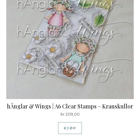
hÄnglar & Wings | A6 Clear Stamps – Kranskullor
kr
209,00
KJØP