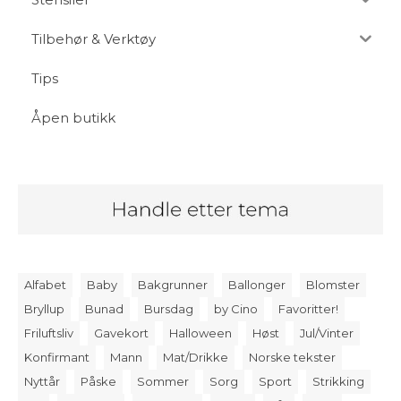
Tilbehør & Verktøy
Tips
Åpen butikk
Alfabet
Baby
Bakgrunner
Ballonger
Blomster
Bryllup
Bunad
Bursdag
by Cino
Favoritter!
Friluftsliv
Gavekort
Halloween
Høst
Jul/Vinter
Konfirmant
Mann
Mat/Drikke
Norske tekster
Nyttår
Påske
Sommer
Sorg
Sport
Strikking