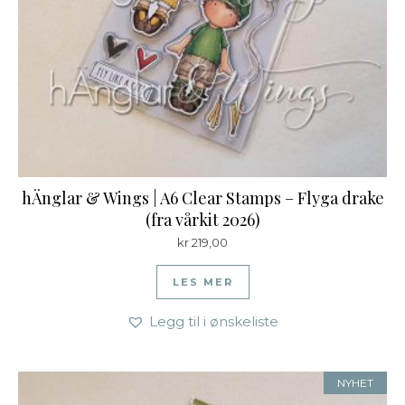
hÄnglar & Wings | A6 Clear Stamps – Flyga drake
(fra vårkit 2026)
kr
219,00
LES MER
Legg til i ønskeliste
NYHET