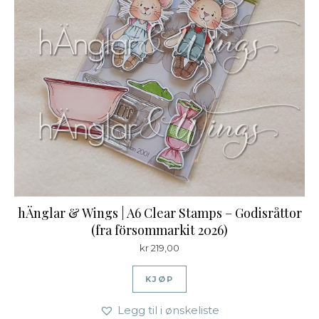
hÄnglar & Wings | A6 Clear Stamps – Godisråttor
(fra försommarkit 2026)
kr
219,00
KJØP
Legg til i ønskeliste