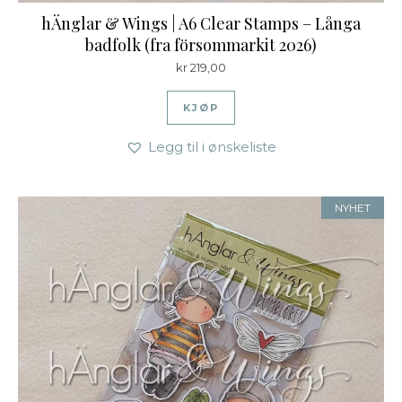
hÄnglar & Wings | A6 Clear Stamps – Långa
badfolk (fra försommarkit 2026)
kr
219,00
KJØP
Legg til i ønskeliste
NYHET