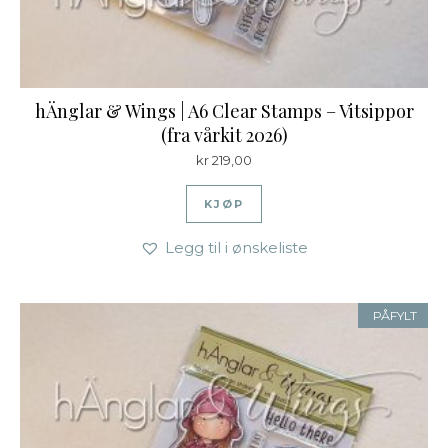
hÄnglar & Wings | A6 Clear Stamps – Vitsippor
(fra vårkit 2026)
kr
219,00
KJØP
Legg til i ønskeliste
PÅFYLT