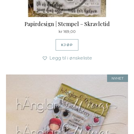
Papirdesign | Stempel – Skravletid
kr
169,00
KJØP
Legg til i ønskeliste
NYHET