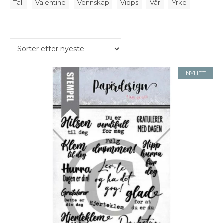
Tall
Valentine
Vennskap
Vipps
Vår
Yrke
NYHET