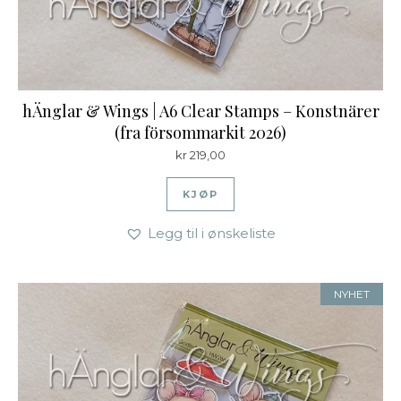
hÄnglar & Wings | A6 Clear Stamps – Konstnärer
(fra försommarkit 2026)
kr
219,00
KJØP
Legg til i ønskeliste
NYHET