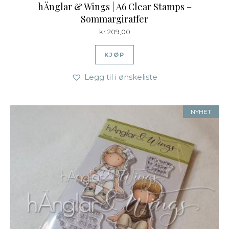
hÄnglar & Wings | A6 Clear Stamps –
Sommargiraffer
kr
209,00
KJØP
Legg til i ønskeliste
NYHET