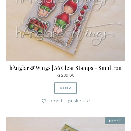
hÄnglar & Wings | A6 Clear Stamps – Smultron
kr
209,00
KJØP
Legg til i ønskeliste
NYHET