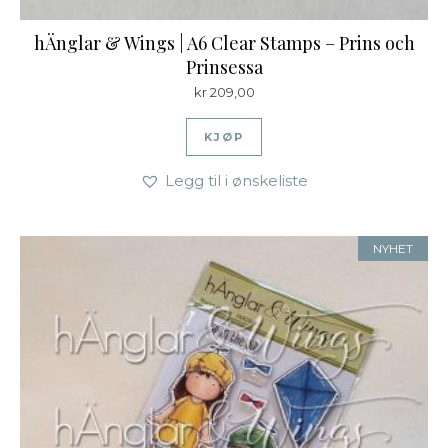
hÄnglar & Wings | A6 Clear Stamps – Prins och
Prinsessa
kr
209,00
KJØP
Legg til i ønskeliste
NYHET