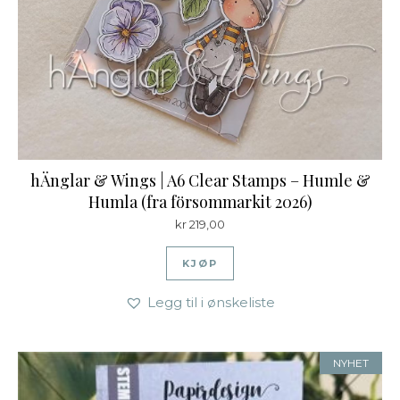
hÄnglar & Wings | A6 Clear Stamps – Humle &
Humla (fra försommarkit 2026)
kr
219,00
KJØP
Legg til i ønskeliste
NYHET