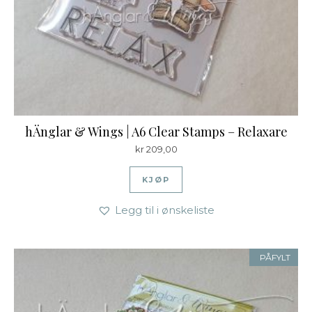
hÄnglar & Wings | A6 Clear Stamps – Relaxare
kr
209,00
KJØP
Legg til i ønskeliste
PÅFYLT