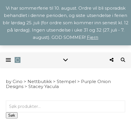
Vi har sommerferie til 10. august. Ordre vil bli sporadisk
behandlet i denne perioden, og siste utsendelse i ferien
blir lørdag 25. juli (for ordre som kommer inn senest kl. 12
på lørdag). Ingen utsendelse i uke 31 og 32 (27. juli - 7.
august). GOD SOMMER!
Fjern
by Cino >
Nettbutikk
>
Stempel
>
Purple Onion
Designs
>
Stacey Yacula
Søk etter:
Søk