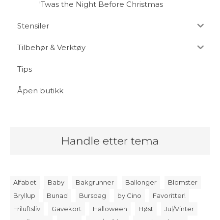
'Twas the Night Before Christmas
Stensiler
Tilbehør & Verktøy
Tips
Åpen butikk
Alfabet
Baby
Bakgrunner
Ballonger
Blomster
Bryllup
Bunad
Bursdag
by Cino
Favoritter!
Friluftsliv
Gavekort
Halloween
Høst
Jul/Vinter