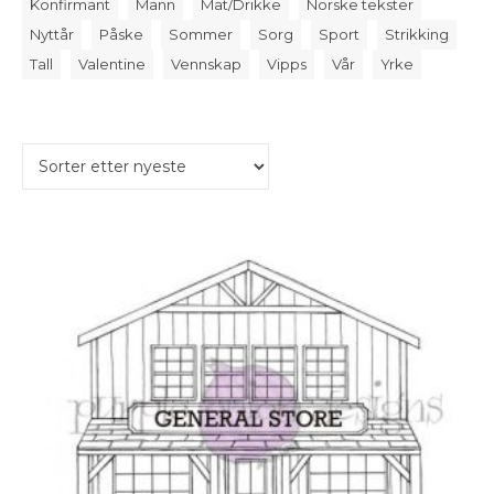
Konfirmant
Mann
Mat/Drikke
Norske tekster
Nyttår
Påske
Sommer
Sorg
Sport
Strikking
Tall
Valentine
Vennskap
Vipps
Vår
Yrke