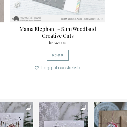
Mama Elephant – Slim Woodland
Creative Cuts
109,00.
s er: kr 79,00.
kr
349,00
KJØP
Legg til i ønskeliste
Farge