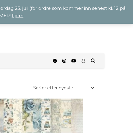
 lørdag 25. juli (for ordre som kommer inn senest kl. 12 på
OMMER!
Fjern
O