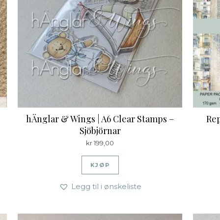
hÄnglar & Wings | A6 Clear Stamps –
Rep
Sjöbjörnar
kr
199,00
KJØP
Legg til i ønskeliste