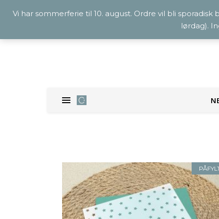
Vi har sommerferie til 10. august. Ordre vil bli sporadisk
lørdag). I
N
PÅFYL