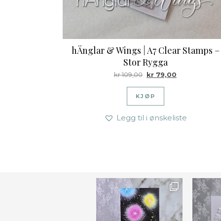
hÄnglar & Wings | A7 Clear Stamps –
Stor Rygga
Opprinnelig pris var: kr 
Nåværende pri
kr
109,00
kr
79,00
KJØP
Legg til i ønskeliste
Ønsk