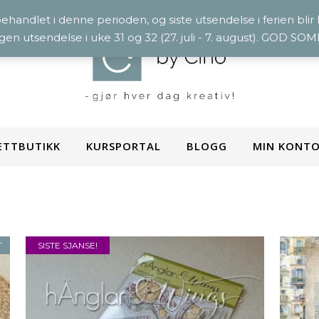
 behandlet i denne perioden, og siste utsendelse i ferien blir
ngen utsendelse i uke 31 og 32 (27. juli - 7. august). GOD S
ETTBUTIKK
KURSPORTAL
BLOGG
MIN KONT
T
SISTE SJANSE!