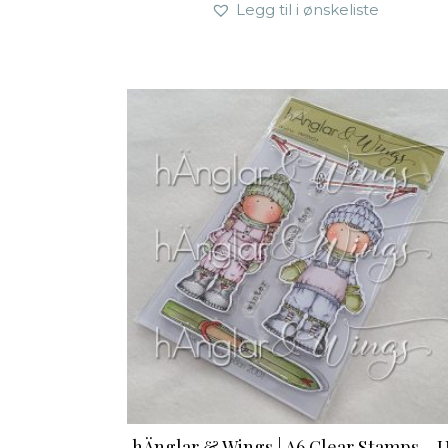
Legg til i ønskeliste
hÄnglar & Wings | A6 Clear Stamps – 