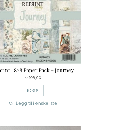
rint | 8×8 Paper Pack – Journey
kr
109,00
KJØP
Legg til i ønskeliste