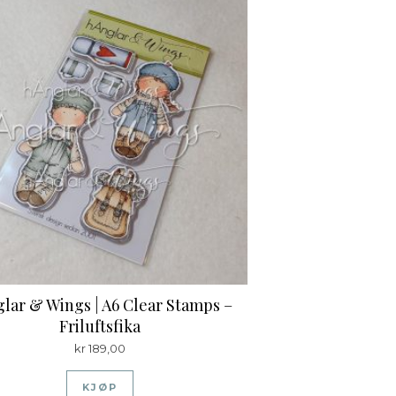
lar & Wings | A6 Clear Stamps –
Friluftsfika
kr
189,00
KJØP