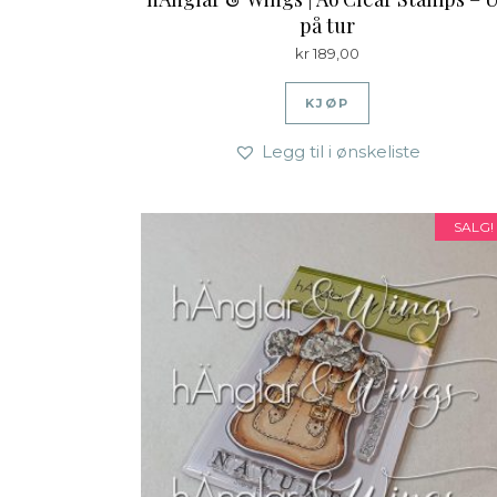
på tur
kr
189,00
KJØP
Legg til i ønskeliste
SALG!