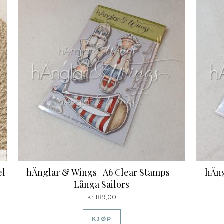
el
hÄnglar & Wings | A6 Clear Stamps –
hÄng
Långa Sailors
kr
189,00
KJØP