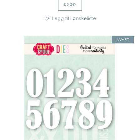
KJØP
Legg til i ønskeliste
NYHET