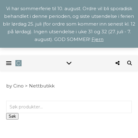
Vi har sommerferie til 10. august. Ordre vil bli sporadisk
behandlet i denne perioden, og siste utsendelse i ferien
blir lørdag 25. juli (for ordre som kommer inn senest kl. 12
på lørdag). Ingen utsendelse i uke 31 og 32 (27. juli - 7.
august). GOD SOMMER!
Fjern
by Cino >
Nettbutikk
Søk etter:
Søk