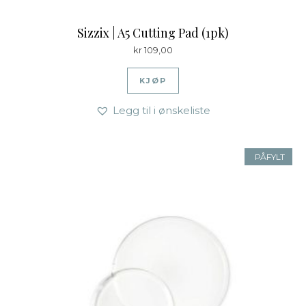
Sizzix | A5 Cutting Pad (1pk)
kr
109,00
KJØP
Legg til i ønskeliste
PÅFYLT