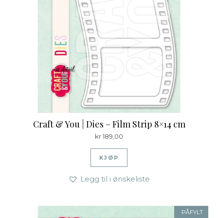
Craft & You | Dies – Film Strip 8×14 cm
kr
189,00
KJØP
Legg til i ønskeliste
PÅFYLT