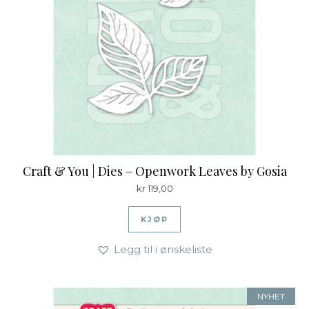
Craft & You | Dies – Openwork Leaves by Gosia
kr
119,00
KJØP
Legg til i ønskeliste
NYHET