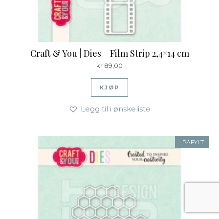
Craft & You | Dies – Film Strip 2,4×14 cm
kr
89,00
KJØP
Legg til i ønskeliste
PÅFYLT