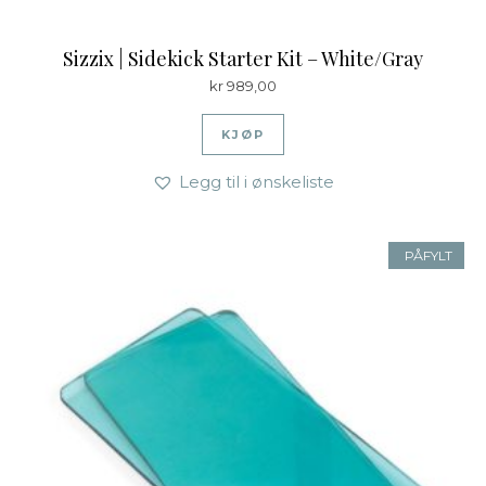
Sizzix | Sidekick Starter Kit – White/Gray
kr
989,00
KJØP
Legg til i ønskeliste
PÅFYLT