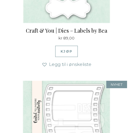
Craft & You | Dies – Labels by Bea
kr
89,00
KJØP
Legg til i ønskeliste
NYHET