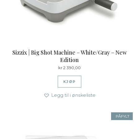
Sizzix | Big Shot Machine – White/Gray – New
Edition
kr
2 390,00
KJØP
Legg til i ønskeliste
PÅFYLT