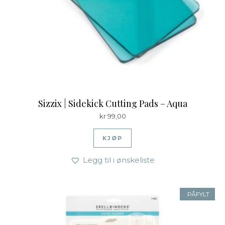
Sizzix | Sidekick Cutting Pads – Aqua
kr
99,00
KJØP
Legg til i ønskeliste
PÅFYLT