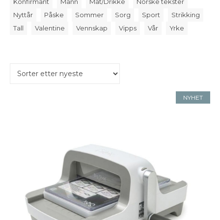
Konfirmant
Mann
Mat/Drikke
Norske tekster
Nyttår
Påske
Sommer
Sorg
Sport
Strikking
Tall
Valentine
Vennskap
Vipps
Vår
Yrke
NYHET