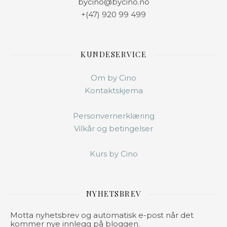
bycino@bycino.no
+(47) 920 99 499
KUNDESERVICE
Om by Cino
Kontaktskjema
Personvernerklæring
Vilkår og betingelser
Kurs by Cino
NYHETSBREV
Motta nyhetsbrev og automatisk e-post når det
kommer nye innlegg på bloggen.