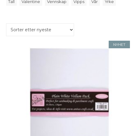
Tall
Valentine
Vennskap
Vipps
Vår
Yrke
NYHET