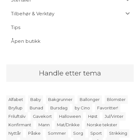
Tilbehør & Verktøy
Tips
Åpen butikk
Alfabet
Baby
Bakgrunner
Ballonger
Blomster
Bryllup
Bunad
Bursdag
by Cino
Favoritter!
Friluftsliv
Gavekort
Halloween
Høst
Jul/Vinter
Konfirmant
Mann
Mat/Drikke
Norske tekster
Nyttår
Påske
Sommer
Sorg
Sport
Strikking