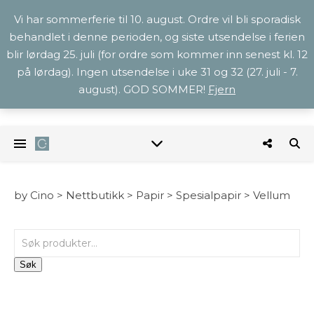
Vi har sommerferie til 10. august. Ordre vil bli sporadisk
behandlet i denne perioden, og siste utsendelse i ferien
blir lørdag 25. juli (for ordre som kommer inn senest kl. 12
på lørdag). Ingen utsendelse i uke 31 og 32 (27. juli - 7.
august). GOD SOMMER!
Fjern
by Cino >
Nettbutikk
>
Papir
>
Spesialpapir
>
Vellum
Søk etter:
Søk