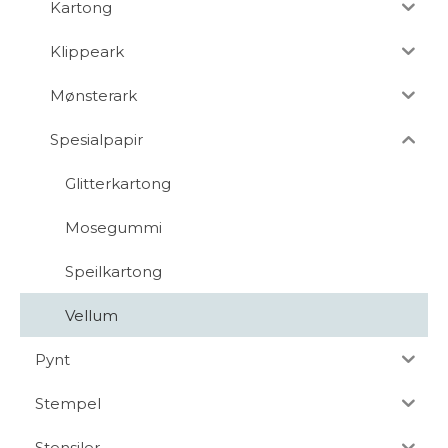
Kartong
Klippeark
Mønsterark
Spesialpapir
Glitterkartong
Mosegummi
Speilkartong
Vellum
Pynt
Stempel
Stensiler