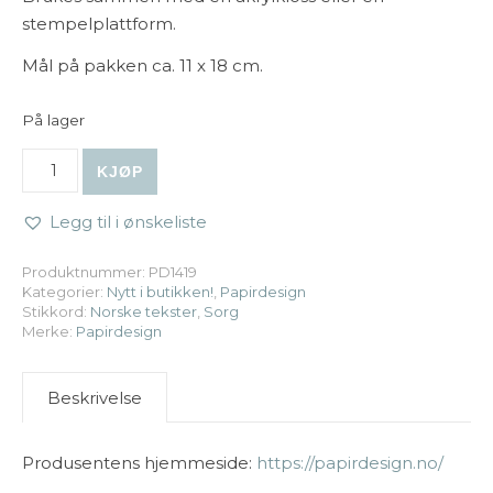
stempelplattform.
Mål på pakken ca. 11 x 18 cm.
På lager
Papirdesign | Stempel - Gledene lever videre antall
KJØP
Legg til i ønskeliste
Produktnummer:
PD1419
Kategorier:
Nytt i butikken!
,
Papirdesign
Stikkord:
Norske tekster
,
Sorg
Merke:
Papirdesign
Beskrivelse
Produsentens hjemmeside:
https://papirdesign.no/