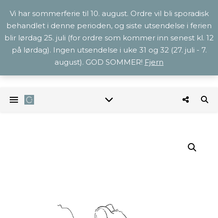
Vi har sommerferie til 10. august. Ordre vil bli sporadisk
behandlet i denne perioden, og siste utsendelse i ferien
blir lørdag 25. juli (for ordre som kommer inn senest kl. 12
på lørdag). Ingen utsendelse i uke 31 og 32 (27. juli - 7.
august). GOD SOMMER!
Fjern