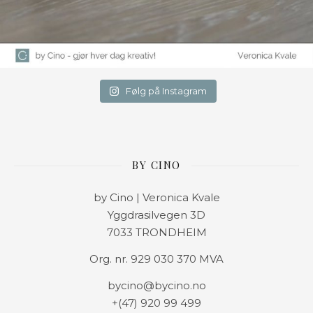
Følg på Instagram
BY CINO
by Cino | Veronica Kvale
Yggdrasilvegen 3D
7033 TRONDHEIM
Org. nr. 929 030 370 MVA
bycino@bycino.no
+(47) 920 99 499