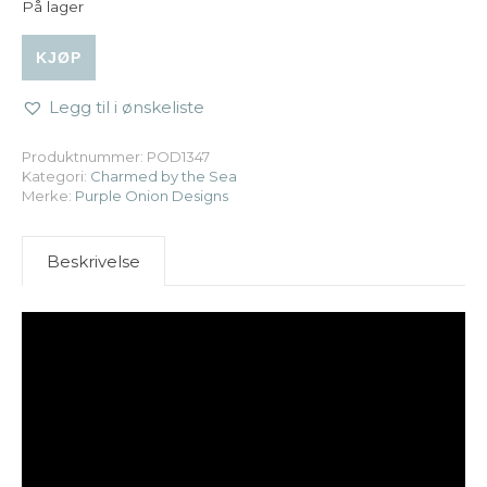
På lager
Purple Onion Designs - Iris antall
KJØP
Legg til i ønskeliste
Produktnummer:
POD1347
Kategori:
Charmed by the Sea
Merke:
Purple Onion Designs
Beskrivelse