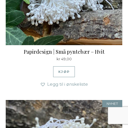
Papirdesign | Små pyntebær – Hvit
kr
49,00
KJØP
Legg til i ønskeliste
NYHET