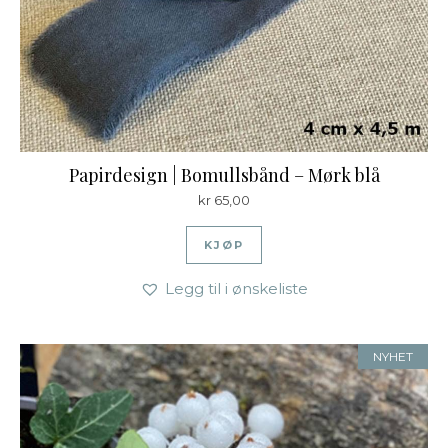
Papirdesign | Bomullsbånd – Mørk blå
kr
65,00
KJØP
Legg til i ønskeliste
NYHET