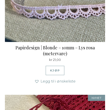
Papirdesign | Blonde – 10mm – Lys rosa
(metervare)
kr
21,00
KJØP
Legg til i ønskeliste
NYHET