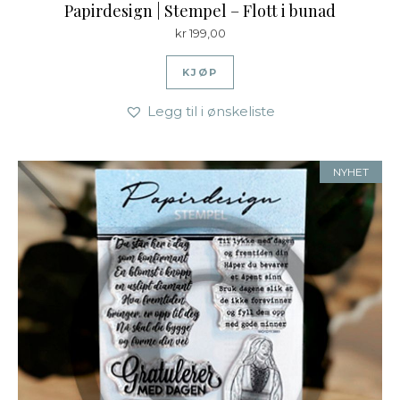
Papirdesign | Stempel – Flott i bunad
kr
199,00
KJØP
Legg til i ønskeliste
NYHET