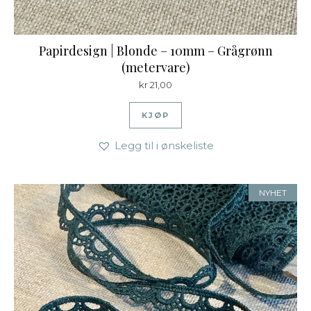
Papirdesign | Blonde – 10mm – Grågrønn
(metervare)
kr
21,00
KJØP
Legg til i ønskeliste
NYHET