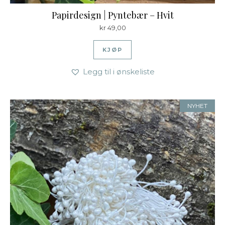
Papirdesign | Pyntebær – Hvit
kr
49,00
KJØP
Legg til i ønskeliste
NYHET