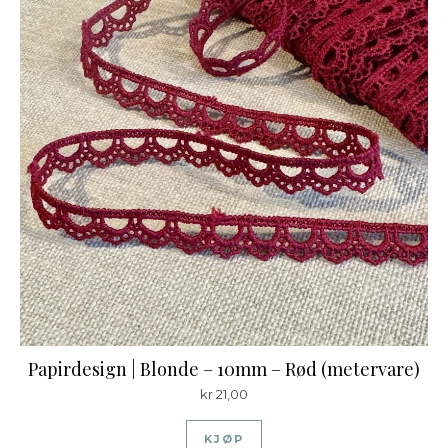
Papirdesign | Blonde – 10mm – Rød (metervare)
kr
21,00
KJØP