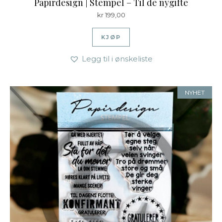
Papirdesign | Stempel – Til de nygifte
kr
199,00
KJØP
Legg til i ønskeliste
NYHET