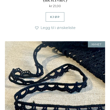
kr
21,00
KJØP
Legg til i ønskeliste
NYHET