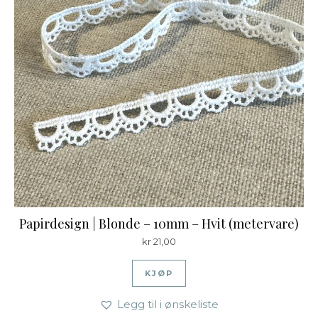
Papirdesign | Blonde – 10mm – Hvit (metervare)
kr
21,00
KJØP
Legg til i ønskeliste