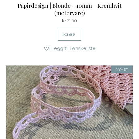
Papirdesign | Blonde – 10mm – Kremhvit
(metervare)
kr
21,00
KJØP
Legg til i ønskeliste
NYHET