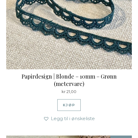
Papirdesign | Blonde – 10mm – Grønn
(metervare)
kr
21,00
KJØP
Legg til i ønskeliste