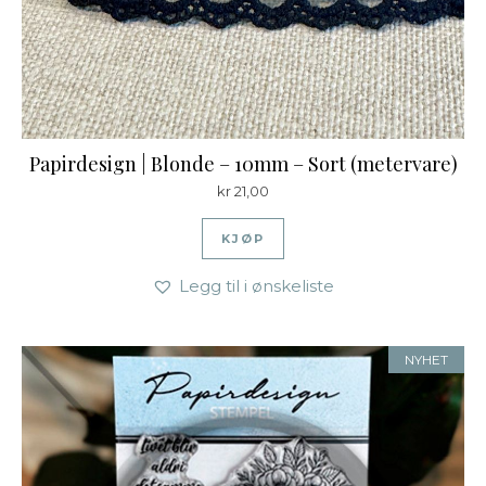
Papirdesign | Blonde – 10mm – Sort (metervare)
kr
21,00
KJØP
Legg til i ønskeliste
NYHET