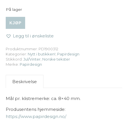
På lager
Papirdesign | Klistremerker - God jul 5 antall
KJØP
Legg til i ønskeliste
Produktnummer:
PD1900312
Kategorier:
Nytt i butikken!
,
Papirdesign
Stikkord:
Jul/Vinter
,
Norske tekster
Merke:
Papirdesign
Beskrivelse
Mål pr. klistremerke: ca. 8×40 mm.
Produsentens hjemmeside:
https://www.papirdesign.no/