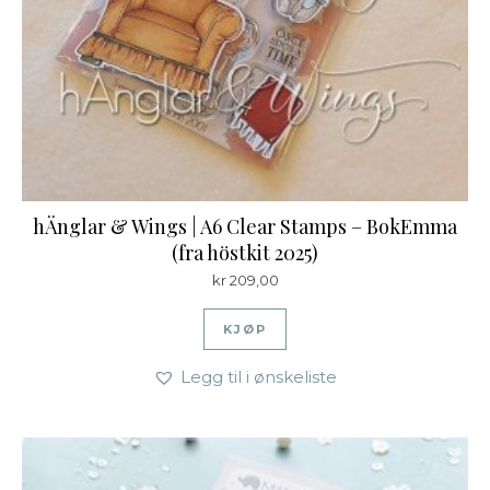
hÄnglar & Wings | A6 Clear Stamps – BokEmma
(fra höstkit 2025)
kr
209,00
KJØP
Legg til i ønskeliste