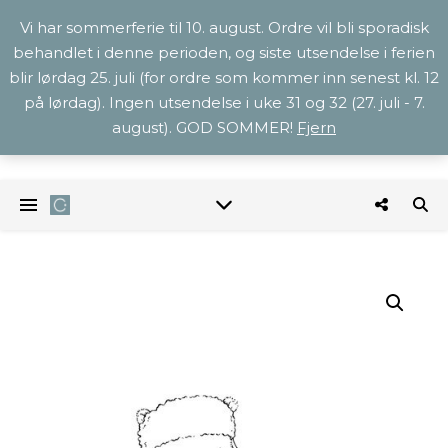
Vi har sommerferie til 10. august. Ordre vil bli sporadisk
behandlet i denne perioden, og siste utsendelse i ferien
blir lørdag 25. juli (for ordre som kommer inn senest kl. 12
på lørdag). Ingen utsendelse i uke 31 og 32 (27. juli - 7.
august). GOD SOMMER!
Fjern