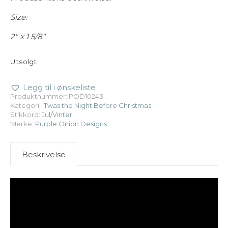
Size:
2″ x 1 5/8″
Utsolgt
Legg til i ønskeliste
Produktnummer:
POD10243
Kategori:
'Twas the Night Before Christmas
Stikkord:
Jul/Vinter
Merke:
Purple Onion Designs
Beskrivelse