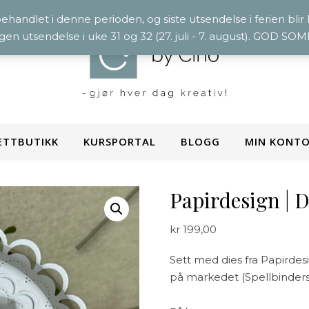
 behandlet i denne perioden, og siste utsendelse i ferien blir
ngen utsendelse i uke 31 og 32 (27. juli - 7. august). GOD S
ETTBUTIKK
KURSPORTAL
BLOGG
MIN KONT
Papirdesign | 
kr
199,00
Sett med dies fra Papirdes
på markedet (Spellbinders P