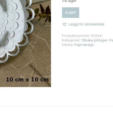
På lager
Papirdesign | Dies - Ramme
KJØP
Legg til i ønskeliste
Produktnummer:
PD1441
Kategorier:
Tilbake på lager
,
Pa
Merke:
Papirdesign