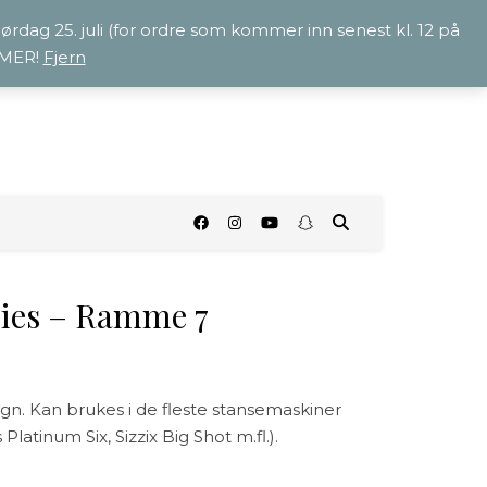
 lørdag 25. juli (for ordre som kommer inn senest kl. 12 på
OMMER!
Fjern
O
Dies – Ramme 7
ign. Kan brukes i de fleste stansemaskiner
latinum Six, Sizzix Big Shot m.fl.).