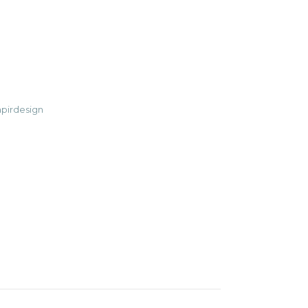
 7 antall
pirdesign