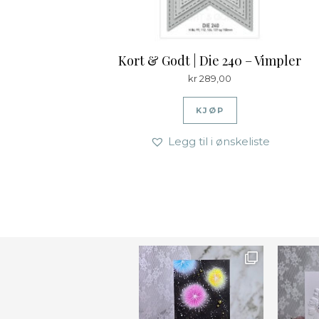
Kort & Godt | Die 240 – Vimpler
kr
289,00
KJØP
Legg til i ønskeliste
Ønsk