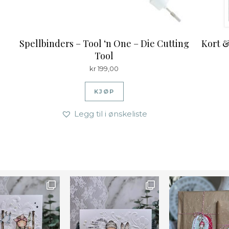
Spellbinders – Tool ‘n One – Die Cutting
Kort &
Tool
kr
199,00
KJØP
Legg til i ønskeliste
Farge