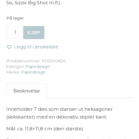
Six, Sizzix Big Shot m.fl.).
På lager
Papirdesign | Dies - Heksagon 2 antall
KJØP
Legg til i ønskeliste
Produktnummer:
PD2200826
Kategori:
Papirdesign
Merke:
Papirdesign
Beskrivelse
Inneholder 7 dies som stanser ut heksagoner
(sekskanter) med en dekorativ, stiplet kant.
Mål: ca. 11,8×11,8 cm (den største).