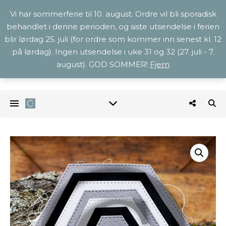
Vi har sommerferie til 10. august. Ordre vil bli sporadisk
behandlet i denne perioden, og siste utsendelse i ferien
blir lørdag 25. juli (for ordre som kommer inn senest kl. 12
på lørdag). Ingen utsendelse i uke 31 og 32 (27. juli - 7.
august). GOD SOMMER!
Fjern