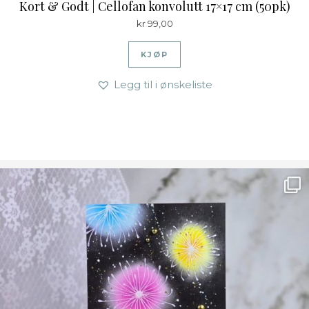
Kort & Godt | Cellofan konvolutt 17×17 cm (50pk)
kr
99,00
KJØP
Legg til i ønskeliste
Ønsk