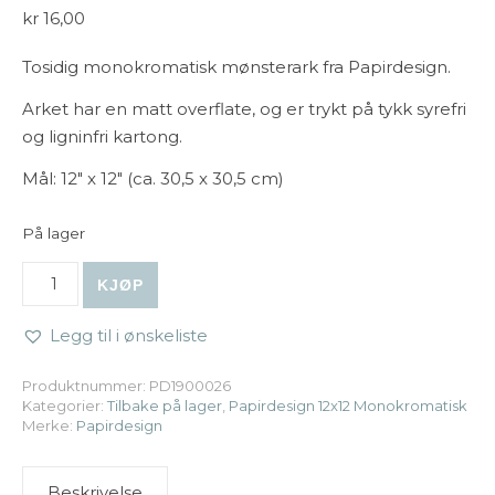
kr
16,00
Tosidig monokromatisk mønsterark fra Papirdesign.
Arket har en matt overflate, og er trykt på tykk syrefri
og ligninfri kartong.
Mål: 12″ x 12″ (ca. 30,5 x 30,5 cm)
På lager
Papirdesign | 12x12 Monokromatisk - Blå antall
KJØP
Legg til i ønskeliste
Produktnummer:
PD1900026
Kategorier:
Tilbake på lager
,
Papirdesign 12x12 Monokromatisk
Merke:
Papirdesign
Beskrivelse