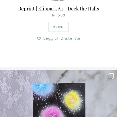
Reprint | Klippark A4 – Deck the Halls
kr
16,00
KJØP
Legg til i ønskeliste
Ønsk