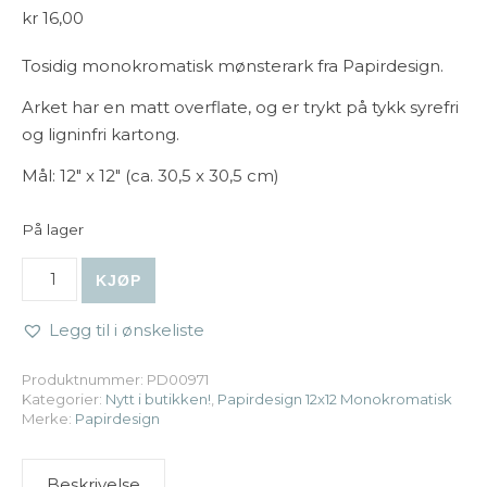
kr
16,00
Tosidig monokromatisk mønsterark fra Papirdesign.
Arket har en matt overflate, og er trykt på tykk syrefri
og ligninfri kartong.
Mål: 12″ x 12″ (ca. 30,5 x 30,5 cm)
På lager
Papirdesign | 12x12 Monokromatisk - Gul antall
KJØP
Legg til i ønskeliste
Produktnummer:
PD00971
Kategorier:
Nytt i butikken!
,
Papirdesign 12x12 Monokromatisk
Merke:
Papirdesign
Beskrivelse