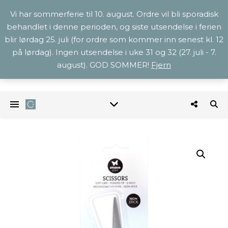
Vi har sommerferie til 10. august. Ordre vil bli sporadisk
behandlet i denne perioden, og siste utsendelse i ferien
blir lørdag 25. juli (for ordre som kommer inn senest kl. 12
på lørdag). Ingen utsendelse i uke 31 og 32 (27. juli - 7.
august). GOD SOMMER!
Fjern