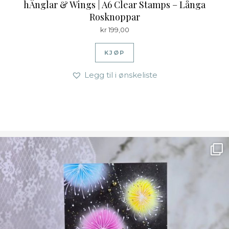
hÄnglar & Wings | A6 Clear Stamps – Långa
Rosknoppar
kr
199,00
KJØP
Legg til i ønskeliste
Ønsk