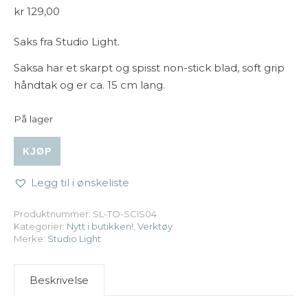
kr
129,00
Saks fra Studio Light.
Saksa har et skarpt og spisst non-stick blad, soft grip
håndtak og er ca. 15 cm lang.
På lager
Studio Light - Scissors Soft Grip/Non Stick 6 Inch - Black a
KJØP
Legg til i ønskeliste
Produktnummer:
SL-TO-SCIS04
Kategorier:
Nytt i butikken!
,
Verktøy
Merke:
Studio Light
Beskrivelse