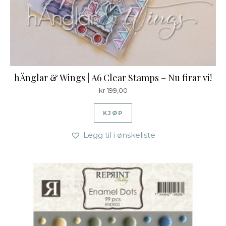
hÄnglar & Wings | A6 Clear Stamps – Nu firar vi!
kr
199,00
KJØP
Legg til i ønskeliste