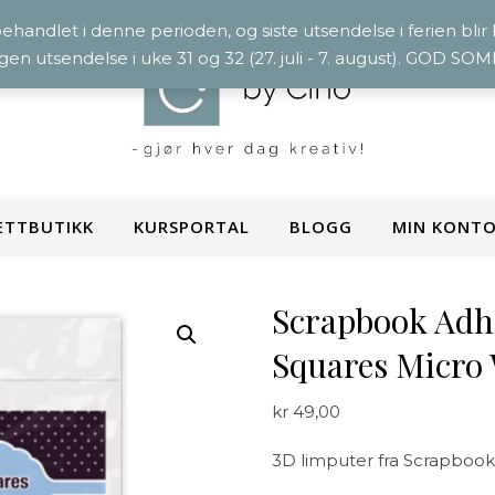
 behandlet i denne perioden, og siste utsendelse i ferien blir
ngen utsendelse i uke 31 og 32 (27. juli - 7. august). GOD S
ETTBUTIKK
KURSPORTAL
BLOGG
MIN KONT
Scrapbook Adh
Squares Micro
kr
49,00
3D limputer fra Scrapbook