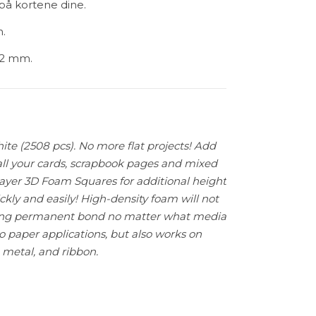
på kortene dine.
n.
 2 mm.
e (2508 pcs). No more flat projects! Add
all your cards, scrapbook pages and mixed
layer 3D Foam Squares for additional height
ickly and easily! High-density foam will not
rong permanent bond no matter what media
to paper applications, but also works on
, metal, and ribbon.
 Foam Squares Micro White antall