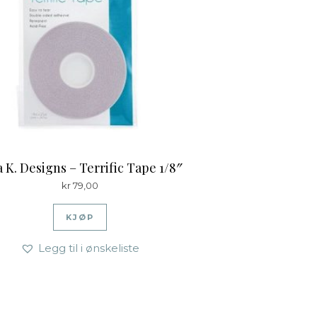
 K. Designs – Terrific Tape 1/8″
kr
79,00
KJØP
Legg til i ønskeliste