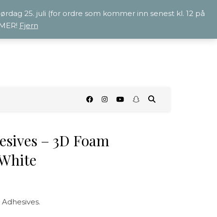
 lørdag 25. juli (for ordre som kommer inn senest kl. 12 på
OMMER!
Fjern
O
esives – 3D Foam
 White
 Adhesives.