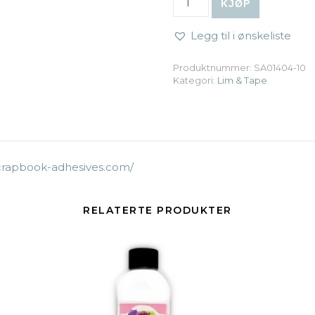
KJØP
Legg til i ønskeliste
Produktnummer:
SA01404-10
Kategori:
Lim & Tape
crapbook-adhesives.com/
RELATERTE PRODUKTER