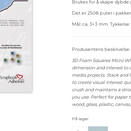
Brukes for å skape dybde 
Det er 2508 puter i pakke
Mål: ca. 3×3 mm. Tykkelse
Produsentens beskrivelse:
3D Foam Squares Micro Whit
dimension and interest to 
media projects. Stack and 
to create visual interest qu
crush and maintains a st
you use. Perfect for paper 
wood, glass, plastic, canvas
På lager
Scrapbook Adhesives - 3D