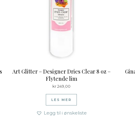
s
Art Glitter – Designer Dries Clear 8 oz –
Gina
Flytende lim
kr
249,00
LES MER
Legg til i ønskeliste