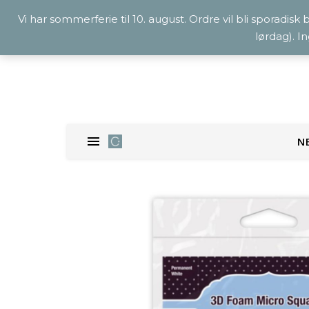
Vi har sommerferie til 10. august. Ordre vil bli sporadisk
lørdag). I
N