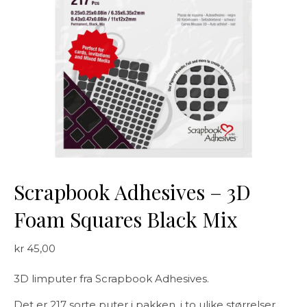
Scrapbook Adhesives – 3D
Foam Squares Black Mix
kr
45,00
3D limputer fra Scrapbook Adhesives.
Det er 217 sorte puter i pakken, i to ulike størrelser.