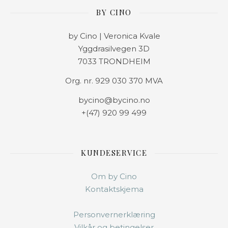
BY CINO
by Cino | Veronica Kvale
Yggdrasilvegen 3D
7033 TRONDHEIM
Org. nr. 929 030 370 MVA
bycino@bycino.no
+(47) 920 99 499
KUNDESERVICE
Om by Cino
Kontaktskjema
Personvernerklæring
Vilkår og betingelser