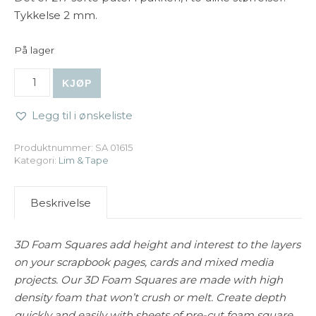
Tykkelse 2 mm.
På lager
Scrapbook Adhesives - 3D Foam Squares Black Mix antal
KJØP
Legg til i ønskeliste
Produktnummer:
SA 01615
Kategori:
Lim & Tape
Beskrivelse
3D Foam Squares add height and interest to the layers
on your scrapbook pages, cards and mixed media
projects. Our 3D Foam Squares are made with high
density foam that won’t crush or melt. Create depth
quickly and easily with sheets of pre-cut foam square.