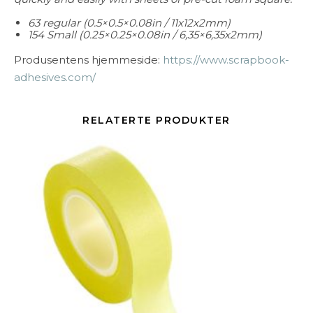
63 regular (0.5×0.5×0.08in / 11x12x2mm)
154 Small (0.25×0.25×0.08in / 6,35×6,35x2mm)
Produsentens hjemmeside:
https://www.scrapbook-
adhesives.com/
RELATERTE PRODUKTER