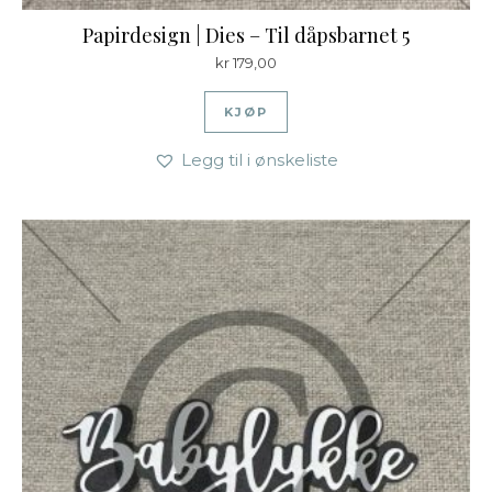
Papirdesign | Dies – Til dåpsbarnet 5
kr
179,00
KJØP
Legg til i ønskeliste