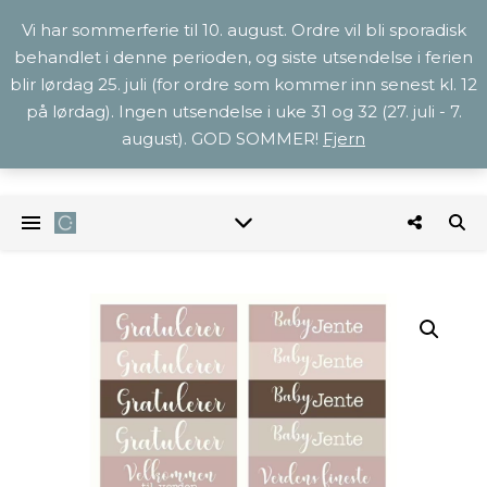
Vi har sommerferie til 10. august. Ordre vil bli sporadisk
behandlet i denne perioden, og siste utsendelse i ferien
blir lørdag 25. juli (for ordre som kommer inn senest kl. 12
på lørdag). Ingen utsendelse i uke 31 og 32 (27. juli - 7.
august). GOD SOMMER!
Fjern