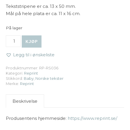
Tekststripene er ca. 13 x 50 mm.
Mål på hele plata er ca. 11 x 16 cm.
På lager
Reprint | Klistremerker - Happiness Baby Girl antall
KJØP
Legg til i ønskeliste
Produktnummer:
RP-RS036
Kategori:
Reprint
Stikkord:
Baby
,
Norske tekster
Merke:
Reprint
Beskrivelse
Produsentens hjemmeside:
https://www.reprint.se/