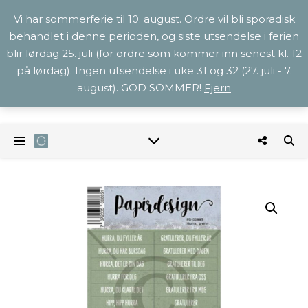
Vi har sommerferie til 10. august. Ordre vil bli sporadisk
behandlet i denne perioden, og siste utsendelse i ferien
blir lørdag 25. juli (for ordre som kommer inn senest kl. 12
på lørdag). Ingen utsendelse i uke 31 og 32 (27. juli - 7.
august). GOD SOMMER!
Fjern