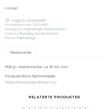
Utsolgt
Legg til i ønskeliste
Produktnummer:
PD00885
Kategorier:
Papirdesign
,
Klistremerker
Stikkord:
Bursdag
,
Norske tekster
Merke:
Papirdesign
Beskrivelse
Mål pr. klistremerke: ca. 8×40 mm.
Produsentens hjemmeside:
https://www.papirdesign.no/
RELATERTE PRODUKTER