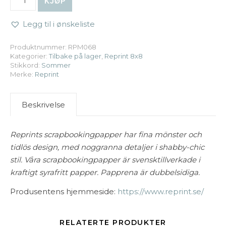
KJØP
Legg til i ønskeliste
Produktnummer:
RPM068
Kategorier:
Tilbake på lager
,
Reprint 8x8
Stikkord:
Sommer
Merke:
Reprint
Beskrivelse
Reprints scrapbookingpapper har fina mönster och
tidlös design, med noggranna detaljer i shabby-chic
stil. Våra scrapbookingpapper är svensktillverkade i
kraftigt syrafritt papper. Papprena är dubbelsidiga.
Produsentens hjemmeside:
https://www.reprint.se/
RELATERTE PRODUKTER