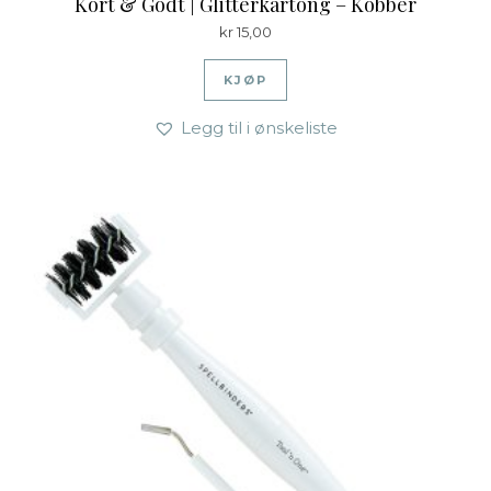
Kort & Godt | Glitterkartong – Kobber
kr
15,00
KJØP
Legg til i ønskeliste