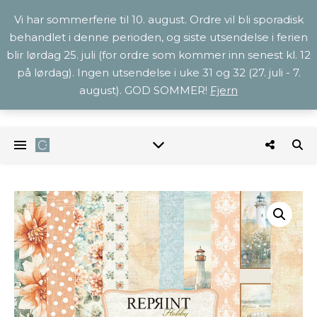
Vi har sommerferie til 10. august. Ordre vil bli sporadisk
behandlet i denne perioden, og siste utsendelse i ferien
blir lørdag 25. juli (for ordre som kommer inn senest kl. 12
på lørdag). Ingen utsendelse i uke 31 og 32 (27. juli - 7.
august). GOD SOMMER!
Fjern