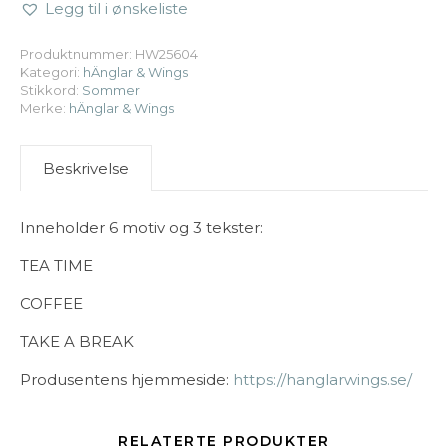
Legg til i ønskeliste
Produktnummer:
HW25604
Kategori:
hÄnglar & Wings
Stikkord:
Sommer
Merke:
hÄnglar & Wings
Beskrivelse
Inneholder 6 motiv og 3 tekster:
TEA TIME
COFFEE
TAKE A BREAK
Produsentens hjemmeside:
https://hanglarwings.se/
RELATERTE PRODUKTER