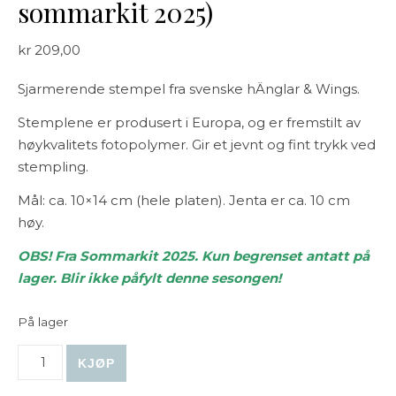
sommarkit 2025)
kr
209,00
Sjarmerende stempel fra svenske hÄnglar & Wings.
Stemplene er produsert i Europa, og er fremstilt av
høykvalitets fotopolymer. Gir et jevnt og fint trykk ved
stempling.
Mål: ca. 10×14 cm (hele platen). Jenta er ca. 10 cm
høy.
OBS! Fra Sommarkit 2025. Kun begrenset antatt på
lager. Blir ikke påfylt denne sesongen!
På lager
hÄnglar & Wings | A6 Clear Stamps - Trefika (fra sommark
KJØP