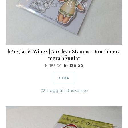
hÄnglar & Wings | A6 Clear Stamps – Kombinera
mera hÄnglar
Opprinnelig pris var: kr 189,00.
Nåværende pris er: kr 13
kr
189,00
kr
139,00
KJØP
Legg til i ønskeliste