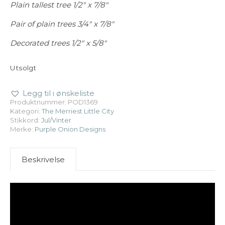
Plain tallest tree 1/2″ x 7/8″
Pair of plain trees 3/4″ x 7/8″
Decorated trees 1/2″ x 5/8″
Utsolgt
Legg til i ønskeliste
Produktnummer:
POD1369
Kategori:
The Merriest Little City
Stikkord:
Jul/Vinter
Merke:
Purple Onion Designs
Beskrivelse