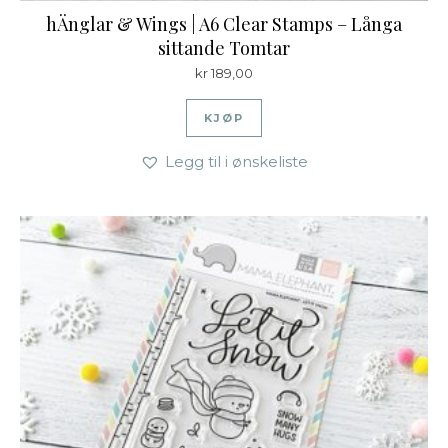
hÄnglar & Wings | A6 Clear Stamps – Långa
sittande Tomtar
kr
189,00
KJØP
Legg til i ønskeliste