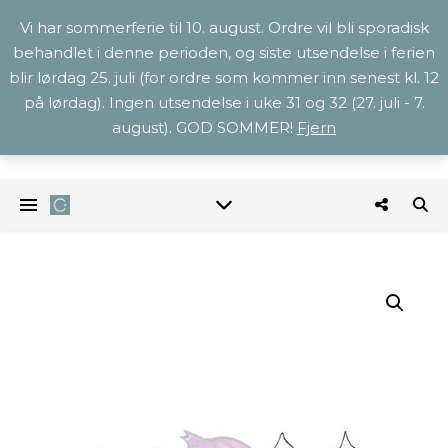
Vi har sommerferie til 10. august. Ordre vil bli sporadisk
behandlet i denne perioden, og siste utsendelse i ferien
blir lørdag 25. juli (for ordre som kommer inn senest kl. 12
på lørdag). Ingen utsendelse i uke 31 og 32 (27. juli - 7.
august). GOD SOMMER!
Fjern