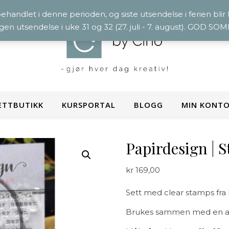
 behandlet i denne perioden, og siste utsendelse i ferien blir
ngen utsendelse i uke 31 og 32 (27. juli - 7. august). GOD S
ETTBUTIKK
KURSPORTAL
BLOGG
MIN KONT
Papirdesign | S
kr
169,00
Sett med clear stamps fra 
Brukes sammen med en akr