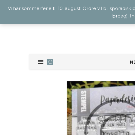
Vi har sommerferie til 10. august. Ordre vil bli sporadisk
lørdag). I
N