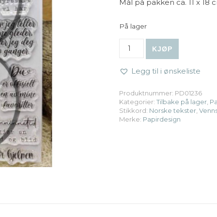
Mål på pakken ca. 11 x 18 
På lager
Papirdesign | Stempel - Skr
KJØP
Legg til i ønskeliste
Produktnummer:
PD01236
Kategorier:
Tilbake på lager
,
Pa
Stikkord:
Norske tekster
,
Venn
Merke:
Papirdesign