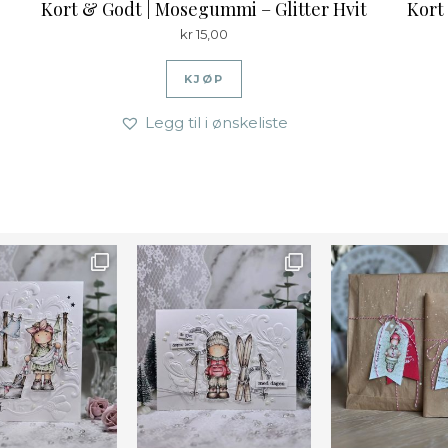
s
Kort & Godt | Mosegummi – Glitter Hvit
Kort
kr
15,00
KJØP
Legg til i ønskeliste
Farge