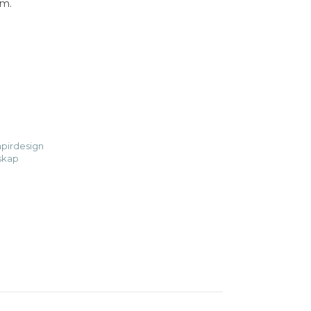
cm.
avletid antall
pirdesign
skap