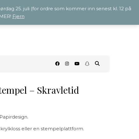
 lørdag 25. juli (for ordre som kommer inn senest kl. 12 på
OMMER!
Fjern
O
tempel – Skravletid
Papirdesign.
ylkloss eller en stempelplattform.