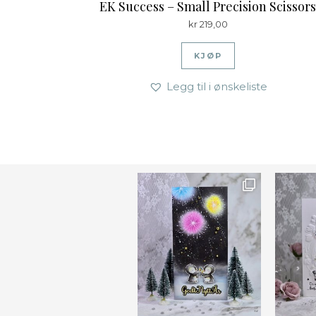
EK Success – Small Precision Scissor
kr
219,00
KJØP
Legg til i ønskeliste
Ønsk