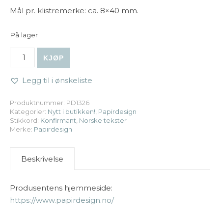
Mål pr. klistremerke: ca. 8×40 mm.
På lager
Papirdesign | Klistremerker - Konfirmant, sort 2 antall
KJØP
Legg til i ønskeliste
Produktnummer:
PD1326
Kategorier:
Nytt i butikken!
,
Papirdesign
Stikkord:
Konfirmant
,
Norske tekster
Merke:
Papirdesign
Beskrivelse
Produsentens hjemmeside:
https://www.papirdesign.no/