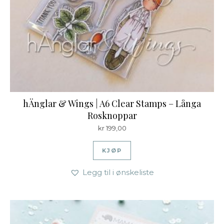
hÄnglar & Wings | A6 Clear Stamps – Långa
Rosknoppar
kr
199,00
KJØP
Legg til i ønskeliste