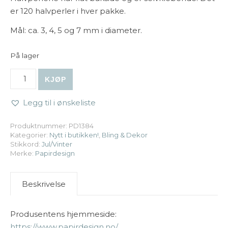
er 120 halvperler i hver pakke.
Mål: ca. 3, 4, 5 og 7 mm i diameter.
På lager
Papirdesign - Halvperler - Rød antall
KJØP
Legg til i ønskeliste
Produktnummer:
PD1384
Kategorier:
Nytt i butikken!
,
Bling & Dekor
Stikkord:
Jul/Vinter
Merke:
Papirdesign
Beskrivelse
Produsentens hjemmeside:
https://www.papirdesign.no/