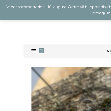
Vi har sommerferie til 10. august. Ordre vil bli sporadisk
lørdag). I
N