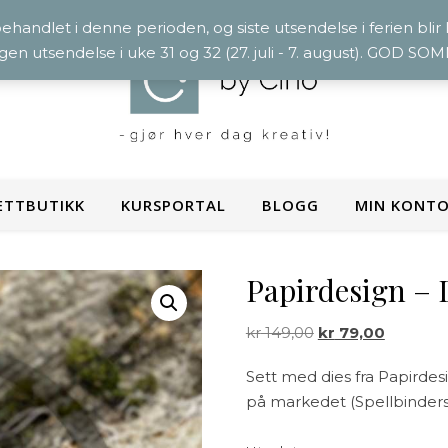
 behandlet i denne perioden, og siste utsendelse i ferien blir
ngen utsendelse i uke 31 og 32 (27. juli - 7. august). GOD S
ETTBUTIKK
KURSPORTAL
BLOGG
MIN KONT
Papirdesign – 
Opprinnelig pris v
Nåværend
kr
149,00
kr
79,00
Sett med dies fra Papirdes
på markedet (Spellbinders P