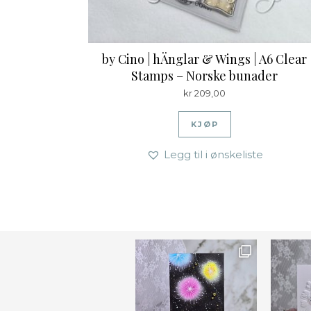
by Cino | hÄnglar & Wings | A6 Clear
Stamps – Norske bunader
kr
209,00
KJØP
Legg til i ønskeliste
Ønsk