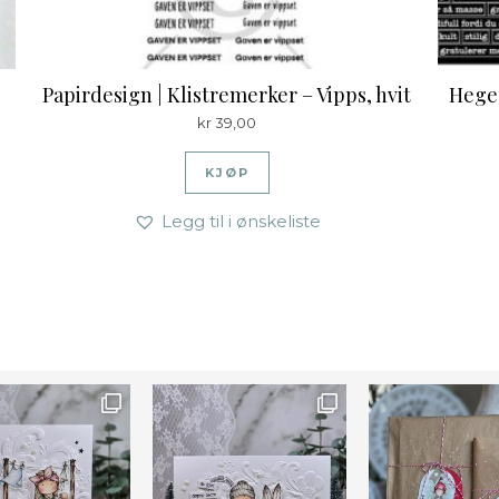
Papirdesign | Klistremerker – Vipps, hvit
Hege 
kr
39,00
KJØP
Legg til i ønskeliste
Farge