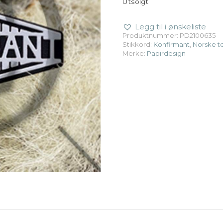
Utsolgt
Legg til i ønskeliste
Produktnummer:
PD2100635
Stikkord:
Konfirmant
,
Norske t
Merke:
Papirdesign