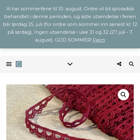
Vi har sommerferie til 10. august. Ordre vil bli sporadisk
behandlet i denne perioden, og siste utsendelse i ferien
blir lørdag 25. juli (for ordre som kommer inn senest kl. 12
på lørdag). Ingen utsendelse i uke 31 og 32 (27. juli - 7.
august). GOD SOMMER!
Fjern