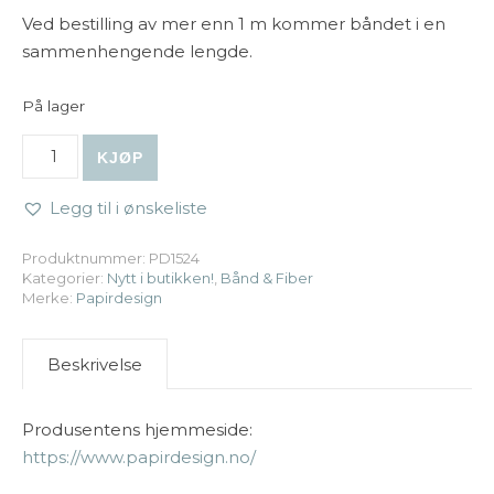
Ved bestilling av mer enn 1 m kommer båndet i en
sammenhengende lengde.
På lager
Papirdesign | Blonde - 10mm - Rød (metervare) antall
KJØP
Legg til i ønskeliste
Produktnummer:
PD1524
Kategorier:
Nytt i butikken!
,
Bånd & Fiber
Merke:
Papirdesign
Beskrivelse
Produsentens hjemmeside:
https://www.papirdesign.no/