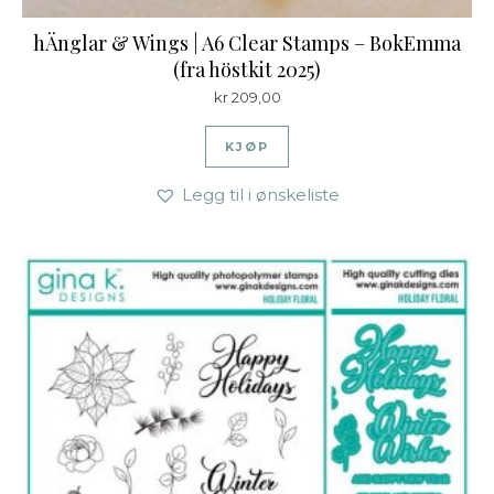
hÄnglar & Wings | A6 Clear Stamps – BokEmma
(fra höstkit 2025)
kr
209,00
KJØP
Legg til i ønskeliste