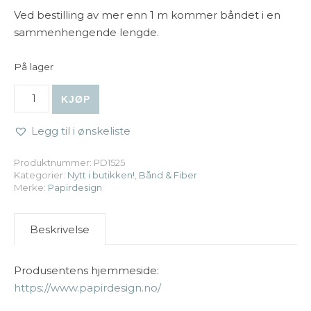
Ved bestilling av mer enn 1 m kommer båndet i en
sammenhengende lengde.
På lager
Papirdesign | Blonde - 10mm - Grågrønn (metervare) ant
KJØP
Legg til i ønskeliste
Produktnummer:
PD1525
Kategorier:
Nytt i butikken!
,
Bånd & Fiber
Merke:
Papirdesign
Beskrivelse
Produsentens hjemmeside:
https://www.papirdesign.no/