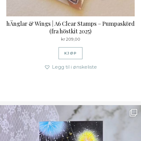
hÄnglar & Wings | A6 Clear Stamps – Pumpaskörd
(fra höstkit 2025)
kr
209,00
KJØP
Legg til i ønskeliste
Ønsk