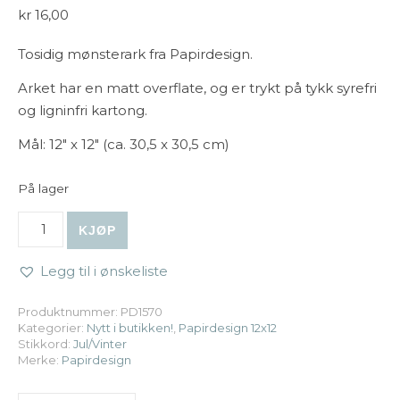
kr
16,00
Tosidig mønsterark fra Papirdesign.
Arket har en matt overflate, og er trykt på tykk syrefri
og ligninfri kartong.
Mål: 12″ x 12″ (ca. 30,5 x 30,5 cm)
På lager
Papirdesign | 12x12 Vinterglede: Frostnatt antall
KJØP
Legg til i ønskeliste
Produktnummer:
PD1570
Kategorier:
Nytt i butikken!
,
Papirdesign 12x12
Stikkord:
Jul/Vinter
Merke:
Papirdesign