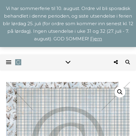
Vi har sommerferie til 10. august. Ordre vil bli sporadisk
behandlet i denne perioden, og siste utsendelse i ferien
blir lørdag 25. juli (for ordre som kommer inn senest kl. 12
på lørdag). Ingen utsendelse i uke 31 og 32 (27. juli - 7.
august). GOD SOMMER!
Fjern