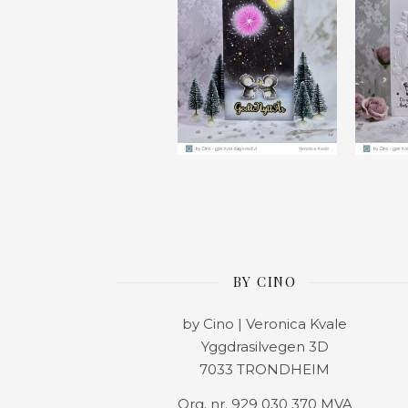
BY CINO
by Cino | Veronica Kvale
Yggdrasilvegen 3D
7033 TRONDHEIM
Org. nr. 929 030 370 MVA