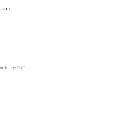
,5 cm)
ll: Murvegg antall
irdesign 12x12