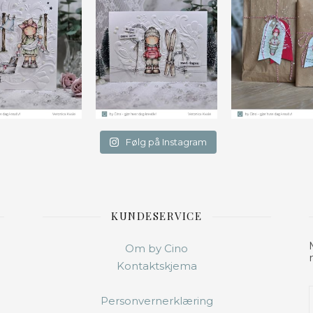
Følg på Instagram
KUNDESERVICE
Om by Cino
Kontaktskjema
Personvernerklæring