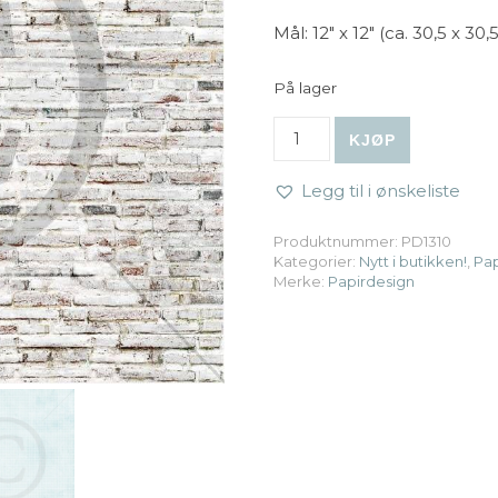
Mål: 12″ x 12″ (ca. 30,5 x 30
På lager
Papirdesign | 12x12 Frydefu
KJØP
Legg til i ønskeliste
Produktnummer:
PD1310
Kategorier:
Nytt i butikken!
,
Pap
Merke:
Papirdesign