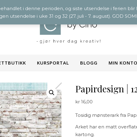
 behandlet i denne perioden, og siste utsendelse i ferien blir
ngen utsendelse i uke 31 og 32 (27. juli - 7. august). GOD S
ETTBUTIKK
KURSPORTAL
BLOGG
MIN KONT
Papirdesign | 
kr
16,00
Tosidig mønsterark fra Pap
Arket har en matt overflate,
kartong.