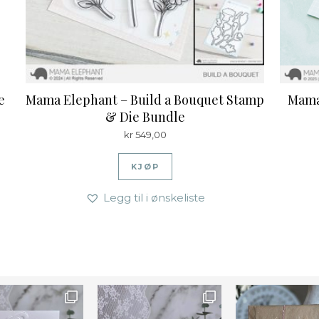
e
Mama Elephant – Build a Bouquet Stamp
Mama
& Die Bundle
kr
549,00
KJØP
Legg til i ønskeliste
Farge