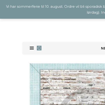
Vi har sommerferie til 10. august. Ordre vil bli sporadisk
lørdag). I
N