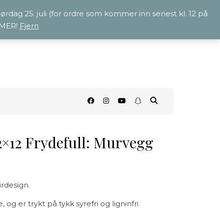
 lørdag 25. juli (for ordre som kommer inn senest kl. 12 på
OMMER!
Fjern
O
12×12 Frydefull: Murvegg
irdesign.
 og er trykt på tykk syrefri og ligninfri