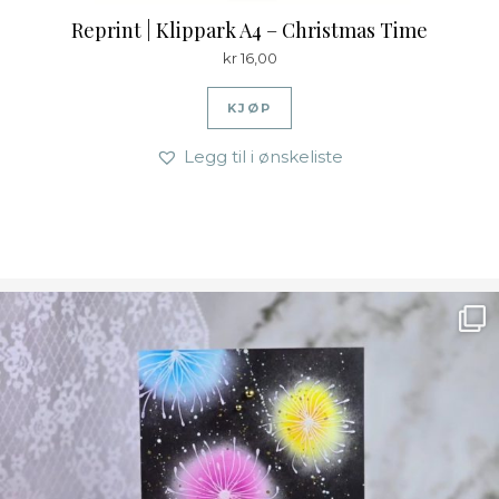
Reprint | Klippark A4 – Christmas Time
kr
16,00
KJØP
Legg til i ønskeliste
Ønsk