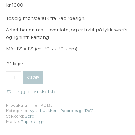
kr
16,00
Tosidig mønsterark fra Papirdesign.
Arket har en matt overflate, og er trykt på tykk syrefri
og ligninfri kartong.
Mål: 12″ x 12″ (ca. 30,5 x 30,5 cm)
På lager
Papirdesign | 12x12 Dypeste medfølelse: Medfølelse anta
KJØP
Legg til i ønskeliste
Produktnummer:
PD1351
Kategorier:
Nytt i butikken!
,
Papirdesign 12x12
Stikkord:
Sorg
Merke:
Papirdesign