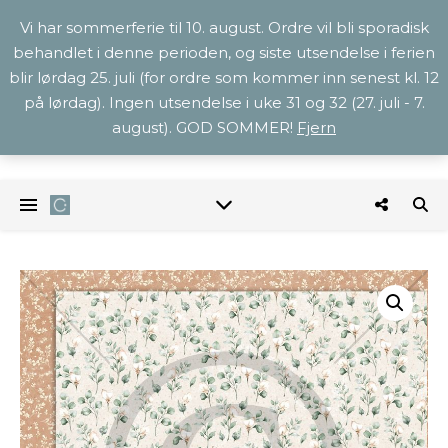
Vi har sommerferie til 10. august. Ordre vil bli sporadisk
behandlet i denne perioden, og siste utsendelse i ferien
blir lørdag 25. juli (for ordre som kommer inn senest kl. 12
på lørdag). Ingen utsendelse i uke 31 og 32 (27. juli - 7.
august). GOD SOMMER!
Fjern