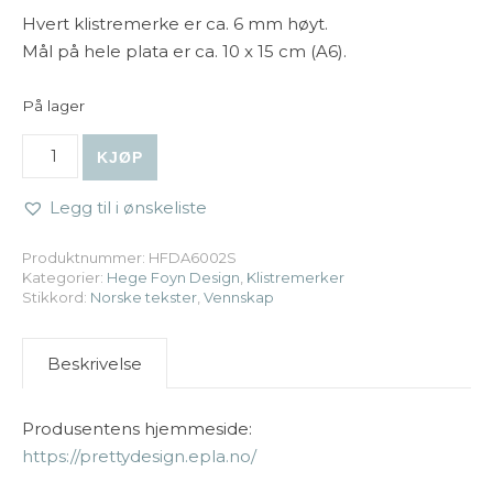
Hvert klistremerke er ca. 6 mm høyt.
Mål på hele plata er ca. 10 x 15 cm (A6).
På lager
Hege Foyn Design | Klistremerker A6 - Venn, sort antall
KJØP
Legg til i ønskeliste
Produktnummer:
HFDA6002S
Kategorier:
Hege Foyn Design
,
Klistremerker
Stikkord:
Norske tekster
,
Vennskap
Beskrivelse
Produsentens hjemmeside:
https://prettydesign.epla.no/