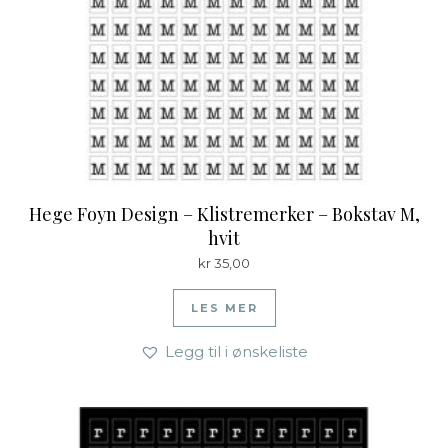
Hege Foyn Design – Klistremerker – Bokstav M,
hvit
kr
35,00
LES MER
Legg til i ønskeliste