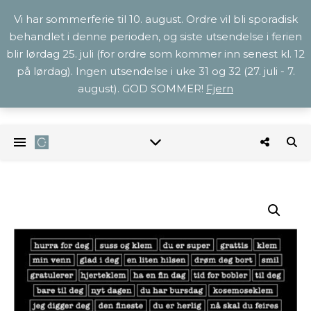
Vi har sommerferie til 10. august. Ordre vil bli sporadisk
behandlet i denne perioden, og siste utsendelse i ferien
blir lørdag 25. juli (for ordre som kommer inn senest kl. 12
på lørdag). Ingen utsendelse i uke 31 og 32 (27. juli - 7.
august). GOD SOMMER!
Fjern