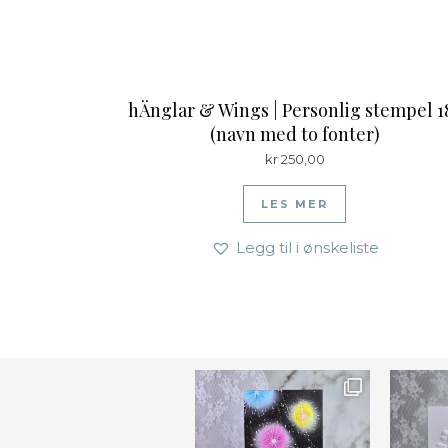
hÄnglar & Wings | Personlig stempel 1
(navn med to fonter)
kr
250,00
LES MER
Legg til i ønskeliste
Ønsk