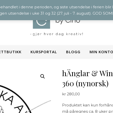
 behandlet i denne perioden, og siste utsendelse i ferien blir
ngen utsendelse i uke 31 og 32 (27. juli - 7. august). GOD S
ETTBUTIKK
KURSPORTAL
BLOGG
MIN KONT
hÄnglar & Wing
360 (nynorsk)
kr
280,00
Produktet kan kun forhånds
må påregnes ca. 8 uker prod