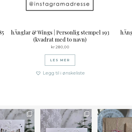
85
hÄnglar & Wings | Personlig stempel 193
hÄng
(kvadrat med to navn)
kr
280,00
LES MER
Legg til i ønskeliste
Farge