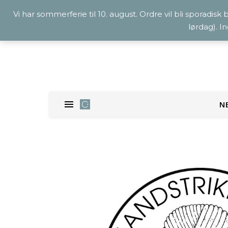
Vi har sommerferie til 10. august. Ordre vil bli sporadisk
lørdag). I
N