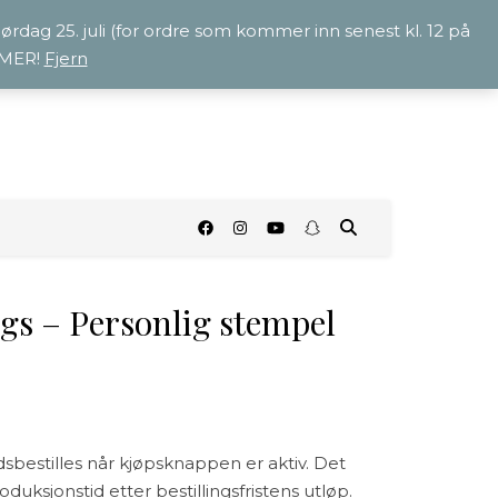
 lørdag 25. juli (for ordre som kommer inn senest kl. 12 på
OMMER!
Fjern
O
s – Personlig stempel
bestilles når kjøpsknappen er aktiv. Det
uksjonstid etter bestillingsfristens utløp.