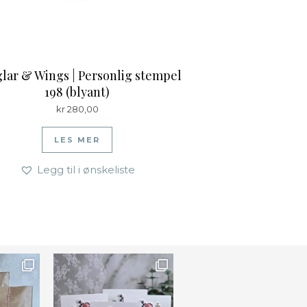
lar & Wings | Personlig stempel
198 (blyant)
kr
280,00
LES MER
Legg til i ønskeliste