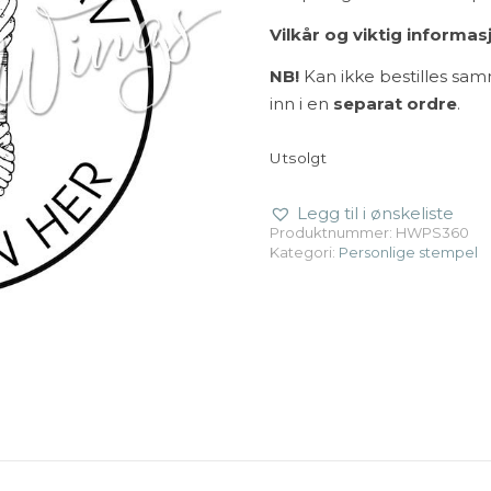
Vilkår og viktig informas
NB!
Kan ikke bestilles sa
inn i en
separat ordre
.
Utsolgt
Legg til i ønskeliste
Produktnummer:
HWPS360
Kategori:
Personlige stempel