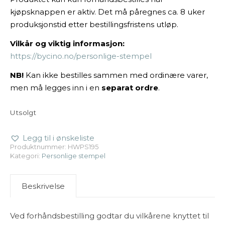
kjøpsknappen er aktiv. Det må påregnes ca. 8 uker
produksjonstid etter bestillingsfristens utløp.
Vilkår og viktig informasjon:
https://bycino.no/personlige-stempel
NB!
Kan ikke bestilles sammen med ordinære varer,
men må legges inn i en
separat ordre
.
Utsolgt
Legg til i ønskeliste
Produktnummer:
HWPS195
Kategori:
Personlige stempel
Beskrivelse
Ved forhåndsbestilling godtar du vilkårene knyttet til