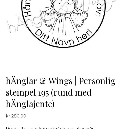
hÄnglar & Wings | Personlig
stempel 195 (rund med
hÄnglajente)
kr
280,00
Produktet kan kun forhåndsbestilles når