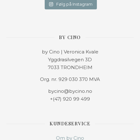
Følg på Instagram
BY CINO
by Cino | Veronica Kvale
Yggdrasilvegen 3D
7033 TRONDHEIM
Org. nr. 929 030 370 MVA
bycino@bycino.no
+(47) 920 99 499
KUNDESERVICE
Om by Cino