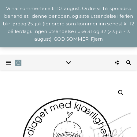
Vi har sommerferie til 10. august. Ordre vil bli sporadisk
behandlet i denne perioden, og siste utsendelse i ferien
blir lørdag 25. juli (for ordre som kommer inn senest kl. 12
på lørdag). Ingen utsendelse i uke 31 og 32 (27. juli - 7.
august). GOD SOMMER!
Fjern