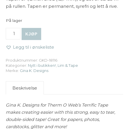
på rullen. Tapen er permanent, syrefri og lett å rive.
På lager
Gina K. Designs - Terrific Tape 1/2" antall
KJØP
Legg til i ønskeliste
Produktnummer:
GKD-18116
Kategorier:
Nytt i butikken!
,
Lim & Tape
Merke:
Gina K. Designs
Beskrivelse
Gina K. Designs for Therm O Web’s Terrific Tape
makes creating easier with this strong, easy to tear,
double-sided tape! Great for papers, photos,
cardstocks, glitter and more!