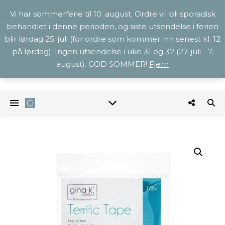
Vi har sommerferie til 10. august. Ordre vil bli sporadisk
behandlet i denne perioden, og siste utsendelse i ferien
blir lørdag 25. juli (for ordre som kommer inn senest kl. 12
på lørdag). Ingen utsendelse i uke 31 og 32 (27. juli - 7.
august). GOD SOMMER!
Fjern