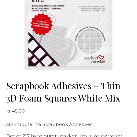
Scrapbook Adhesives – Thin
3D Foam Squares White Mix
kr
45,00
3D limputer fra Scrapbook Adhesives.
Det er 217 hvite puter i pakken, i to ulike størrelser.