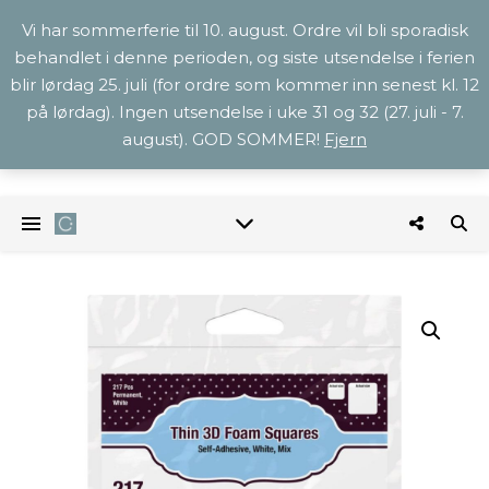
Vi har sommerferie til 10. august. Ordre vil bli sporadisk
behandlet i denne perioden, og siste utsendelse i ferien
blir lørdag 25. juli (for ordre som kommer inn senest kl. 12
på lørdag). Ingen utsendelse i uke 31 og 32 (27. juli - 7.
august). GOD SOMMER!
Fjern