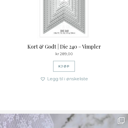
Kort & Godt | Die 240 – Vimpler
kr
289,00
KJØP
Legg til i ønskeliste
Ønsk