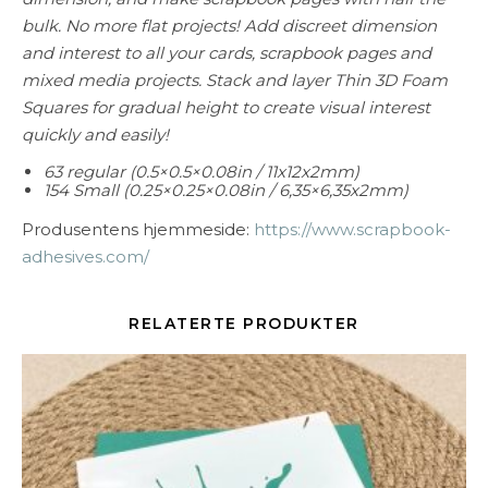
bulk. No more flat projects! Add discreet dimension
and interest to all your cards, scrapbook pages and
mixed media projects. Stack and layer Thin 3D Foam
Squares for gradual height to create visual interest
quickly and easily!
63 regular (0.5×0.5×0.08in / 11x12x2mm)
154 Small (0.25×0.25×0.08in / 6,35×6,35x2mm)
Produsentens hjemmeside:
https://www.scrapbook-
adhesives.com/
RELATERTE PRODUKTER