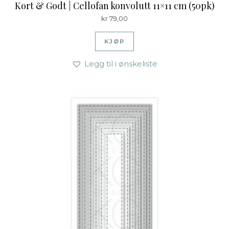
Kort & Godt | Cellofan konvolutt 11×11 cm (50pk)
kr
79,00
KJØP
Legg til i ønskeliste