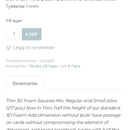
Tykkelse 1 mm.
På lager
Scrapbook Adhesives - Thin 3D Foam Squares White Mix 
KJØP
Legg til i ønskeliste
Produktnummer:
SA01616
Kategorier:
Tilbake på lager
,
Lim & Tape
Beskrivelse
Thin 3D Foam Squares Mix, Regular and Small sizes
(217 pcs.) Now in Thin, half the height of our standard
3D Foam! Add dimension without bulk! Save postage
on cards without compromising the element of
dimension, and make scrapbook pages with half the