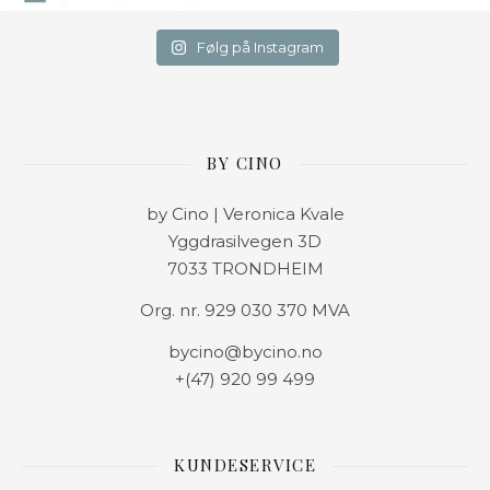
Følg på Instagram
BY CINO
by Cino | Veronica Kvale
Yggdrasilvegen 3D
7033 TRONDHEIM
Org. nr. 929 030 370 MVA
bycino@bycino.no
+(47) 920 99 499
KUNDESERVICE