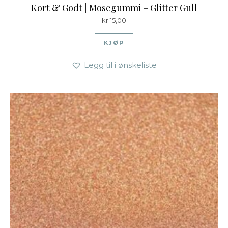
Kort & Godt | Mosegummi – Glitter Gull
kr
15,00
KJØP
Legg til i ønskeliste