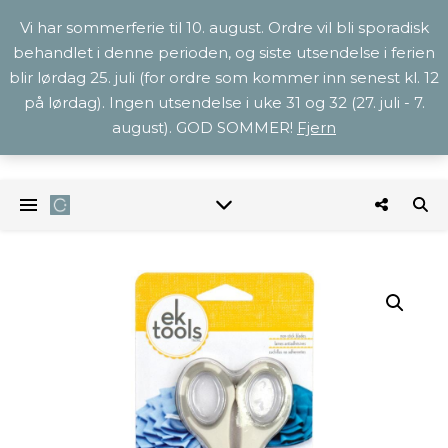
Vi har sommerferie til 10. august. Ordre vil bli sporadisk
behandlet i denne perioden, og siste utsendelse i ferien
blir lørdag 25. juli (for ordre som kommer inn senest kl. 12
på lørdag). Ingen utsendelse i uke 31 og 32 (27. juli - 7.
august). GOD SOMMER!
Fjern