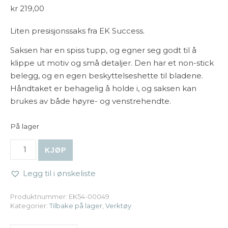
kr
219,00
Liten presisjonssaks fra EK Success.
Saksen har en spiss tupp, og egner seg godt til å
klippe ut motiv og små detaljer. Den har et non-stick
belegg, og en egen beskyttelseshette til bladene.
Håndtaket er behagelig å holde i, og saksen kan
brukes av både høyre- og venstrehendte.
På lager
EK Success - Small Precision Scissors antall
KJØP
Legg til i ønskeliste
Produktnummer:
EK54-00049
Kategorier:
Tilbake på lager
,
Verktøy