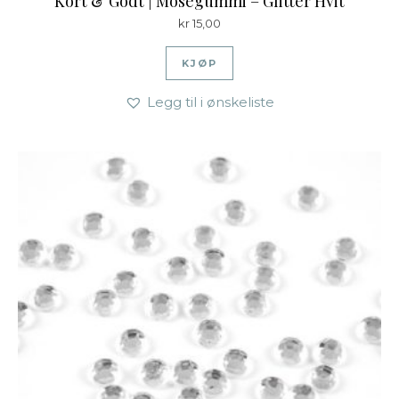
Kort & Godt | Mosegummi – Glitter Hvit
kr
15,00
KJØP
Legg til i ønskeliste