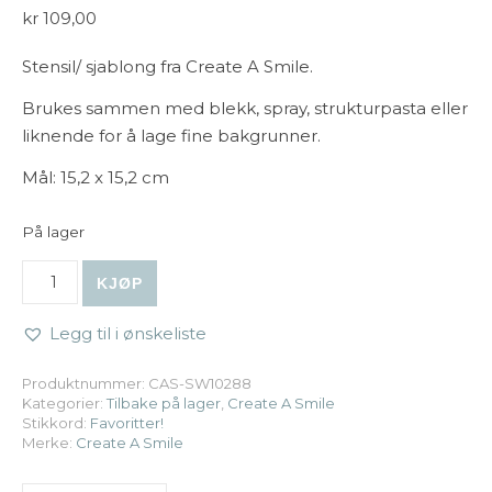
kr
109,00
Stensil/ sjablong fra Create A Smile.
Brukes sammen med blekk, spray, strukturpasta eller
liknende for å lage fine bakgrunner.
Mål: 15,2 x 15,2 cm
På lager
Create A Smile - Stencil: Bubble Circle antall
KJØP
Legg til i ønskeliste
Produktnummer:
CAS-SW10288
Kategorier:
Tilbake på lager
,
Create A Smile
Stikkord:
Favoritter!
Merke:
Create A Smile