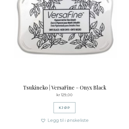
Tsukineko | VersaFine – Onyx Black
kr
129,00
KJØP
Legg til i ønskeliste