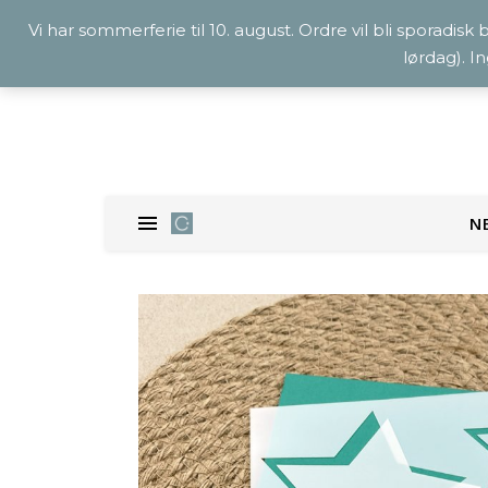
Vi har sommerferie til 10. august. Ordre vil bli sporadisk
lørdag). I
N