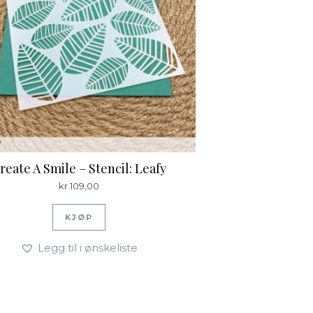
reate A Smile – Stencil: Leafy
kr
109,00
KJØP
Legg til i ønskeliste