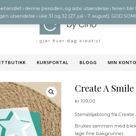
 behandlet i denne perioden, og siste utsendelse i ferien blir
ngen utsendelse i uke 31 og 32 (27. juli - 7. august). GOD S
ETTBUTIKK
KURSPORTAL
BLOGG
MIN KONT
Create A Smile 
kr
109,00
Stensil/sjablong fra Create
Brukes sammen med blekk, 
lage fine bakgrunner.