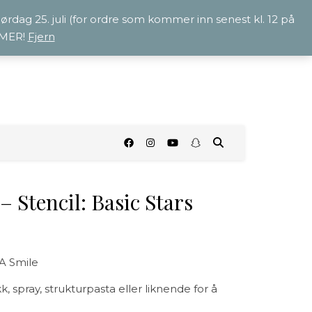
 lørdag 25. juli (for ordre som kommer inn senest kl. 12 på
OMMER!
Fjern
O
– Stencil: Basic Stars
 A Smile
spray, strukturpasta eller liknende for å