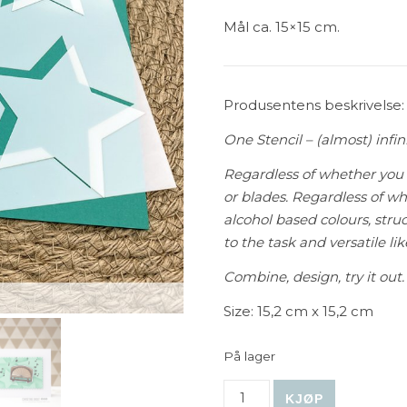
Mål ca. 15×15 cm.
Produsentens beskrivelse:
One Stencil – (almost) infini
Regardless of whether you 
or blades. Regardless of wh
alcohol based colours, struc
to the task and versatile li
Combine, design, try it out. 
Size: 15,2 cm x 15,2 cm
På lager
Create A Smile - Stencil: Ba
KJØP