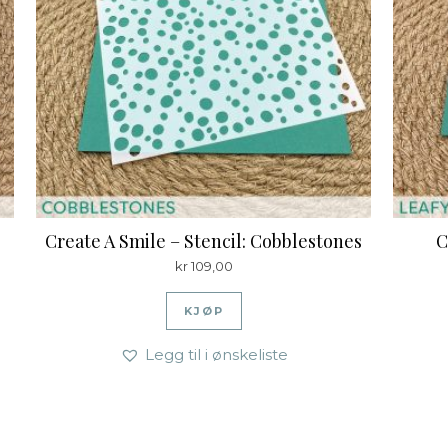
Create A Smile – Stencil: Cobblestones
C
kr
109,00
KJØP
Legg til i ønskeliste