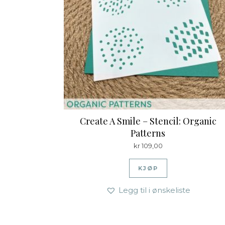
Create A Smile – Stencil: Organic
Patterns
kr
109,00
KJØP
Legg til i ønskeliste