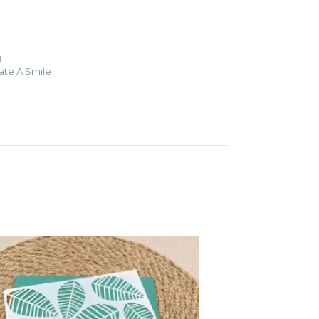
1
ate A Smile