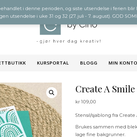
 behandlet i denne perioden, og siste utsendelse i ferien blir
ngen utsendelse i uke 31 og 32 (27. juli - 7. august). GOD S
ETTBUTIKK
KURSPORTAL
BLOGG
MIN KONT
Create A Smile 
kr
109,00
Stensil/sjablong fra Create
Brukes sammen med blekk, 
lage fine bakgrunner.