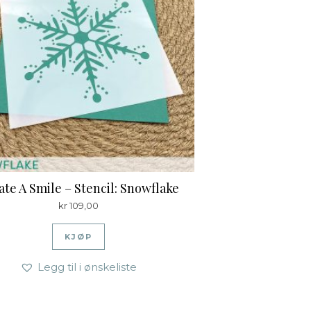
ate A Smile – Stencil: Snowflake
kr
109,00
KJØP
Legg til i ønskeliste