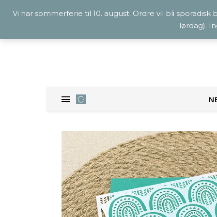
Vi har sommerferie til 10. august. Ordre vil bli sporadisk
lørdag). I
N