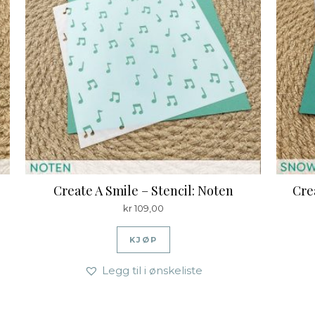
Create A Smile – Stencil: Noten
Cre
kr
109,00
KJØP
Legg til i ønskeliste