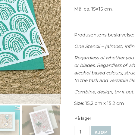
Mål ca. 15×15 cm.
Produsentens beskrivelse:
One Stencil – (almost) infini
Regardless of whether you 
or blades. Regardless of wh
alcohol based colours, struc
to the task and versatile li
Combine, design, try it out. 
Size: 15,2 cm x 15,2 cm
På lager
Create A Smile - Stencil: B
KJØP