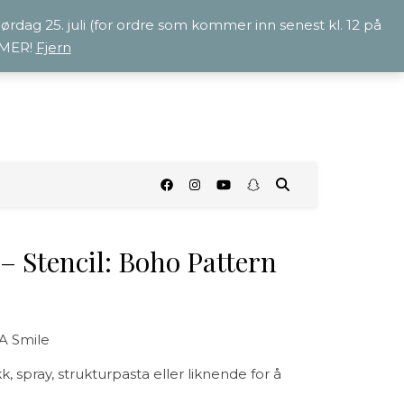
 lørdag 25. juli (for ordre som kommer inn senest kl. 12 på
OMMER!
Fjern
O
– Stencil: Boho Pattern
 A Smile
spray, strukturpasta eller liknende for å