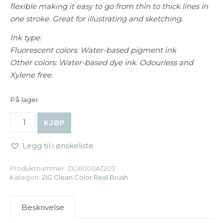
flexible making it easy to go from thin to thick lines in
one stroke.
Great for illustrating and sketching.
Ink type:
Fluorescent colors: Water-based pigment ink
Other colors: Water-based dye ink. Odourless and
Xylene free.
På lager
ZIG Clean Color Real Brush - 203 Shadow Pink antall
KJØP
Legg til i ønskeliste
Produktnummer:
ZIG6000AT203
Kategori:
ZIG Clean Color Real Brush
Beskrivelse