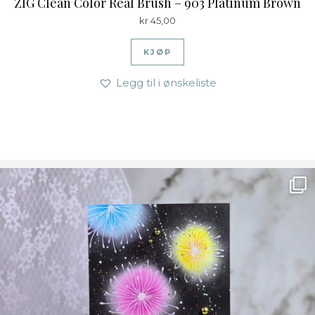
ZIG Clean Color Real Brush – 903 Platinum Brown
kr
45,00
KJØP
Legg til i ønskeliste
Ønsk