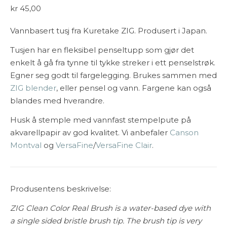
kr
45,00
Vannbasert tusj fra Kuretake ZIG. Produsert i Japan.
Tusjen har en fleksibel penseltupp som gjør det
enkelt å gå fra tynne til tykke streker i ett penselstrøk.
Egner seg godt til fargelegging. Brukes sammen med
ZIG blender
, eller pensel og vann. Fargene kan også
blandes med hverandre.
Husk å stemple med vannfast stempelpute på
akvarellpapir av god kvalitet. Vi anbefaler
Canson
Montval
og
VersaFine
/
VersaFine Clair
.
Produsentens beskrivelse:
ZIG Clean Color Real Brush is a water-based dye with
a single sided bristle brush tip. The brush tip is very