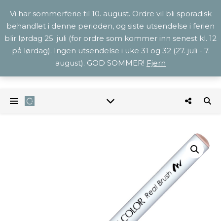
Vi har sommerferie til 10. august. Ordre vil bli sporadisk
behandlet i denne perioden, og siste utsendelse i ferien
blir lørdag 25. juli (for ordre som kommer inn senest kl. 12
på lørdag). Ingen utsendelse i uke 31 og 32 (27. juli - 7.
august). GOD SOMMER!
Fjern