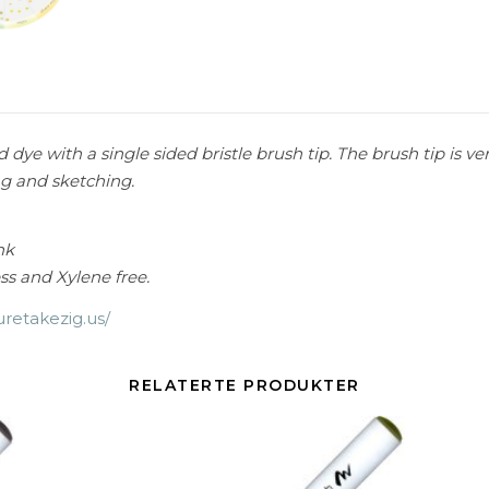
dye with a single sided bristle brush tip. The brush tip is ver
ing and sketching.
nk
ss and Xylene free.
uretakezig.us/
RELATERTE PRODUKTER