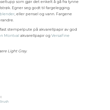
nseltupp som gjør det enkelt å gå fra tynne
elstrøk. Egner seg godt til fargelegging.
 blender
, eller pensel og vann. Fargene
randre.
ast stempelpute på akvarellpapir av god
n Montval
akvarellpapir og
VersaFine
ere Light Gray.
- 091 Cool Gray 2 antall
1
 Brush