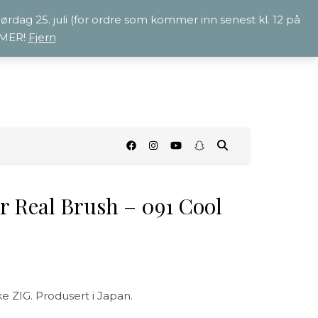
 lørdag 25. juli (for ordre som kommer inn senest kl. 12 på
OMMER!
Fjern
O
r Real Brush – 091 Cool
e ZIG. Produsert i Japan.