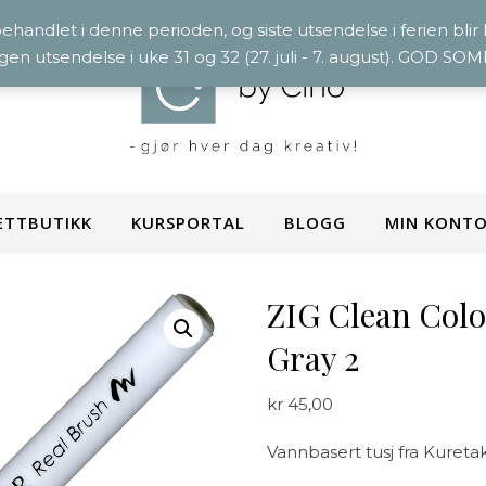
 behandlet i denne perioden, og siste utsendelse i ferien blir
ngen utsendelse i uke 31 og 32 (27. juli - 7. august). GOD S
ETTBUTIKK
KURSPORTAL
BLOGG
MIN KONT
ZIG Clean Colo
Gray 2
kr
45,00
Vannbasert tusj fra Kuretak