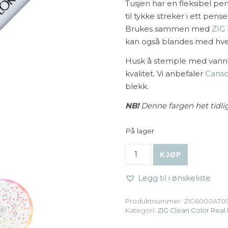
Tusjen har en fleksibel pe
til tykke streker i ett pens
Brukes sammen med
ZIG
kan også blandes med hve
Husk å stemple med vannf
kvalitet. Vi anbefaler
Canso
blekk.
NB!
Denne fargen het tidlig
På lager
ZIG Clean Color Real Brush 
KJØP
Legg til i ønskeliste
Produktnummer:
ZIG6000AT09
Kategori:
ZIG Clean Color Real