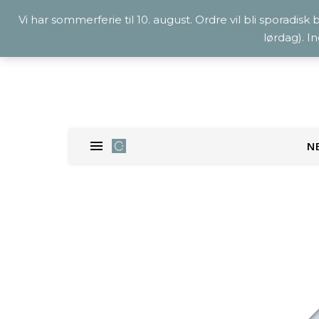
Vi har sommerferie til 10. august. Ordre vil bli sporadisk
lørdag). I
N