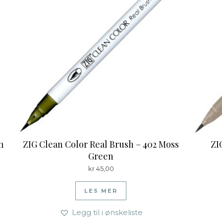
m
ZIG Clean Color Real Brush – 402 Moss
ZI
Green
kr
45,00
LES MER
Legg til i ønskeliste