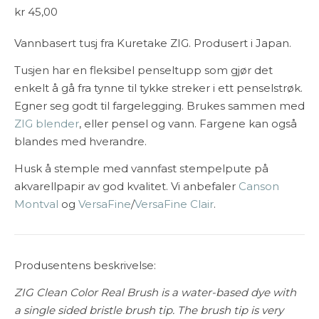
kr
45,00
Vannbasert tusj fra Kuretake ZIG. Produsert i Japan.
Tusjen har en fleksibel penseltupp som gjør det
enkelt å gå fra tynne til tykke streker i ett penselstrøk.
Egner seg godt til fargelegging. Brukes sammen med
ZIG blender
, eller pensel og vann. Fargene kan også
blandes med hverandre.
Husk å stemple med vannfast stempelpute på
akvarellpapir av god kvalitet. Vi anbefaler
Canson
Montval
og
VersaFine
/
VersaFine Clair
.
Produsentens beskrivelse:
ZIG Clean Color Real Brush is a water-based dye with
a single sided bristle brush tip. The brush tip is very