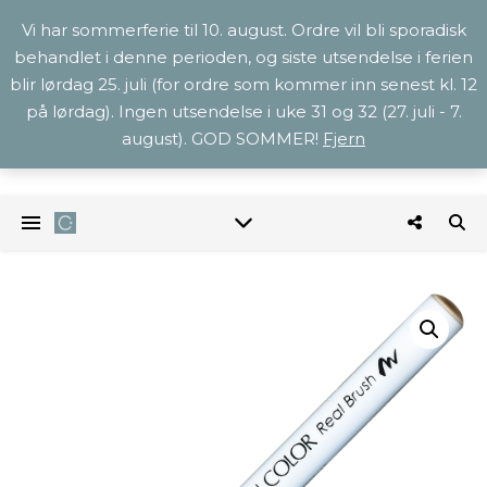
Vi har sommerferie til 10. august. Ordre vil bli sporadisk
behandlet i denne perioden, og siste utsendelse i ferien
blir lørdag 25. juli (for ordre som kommer inn senest kl. 12
på lørdag). Ingen utsendelse i uke 31 og 32 (27. juli - 7.
august). GOD SOMMER!
Fjern