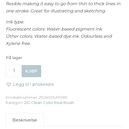
flexible making it easy to go from thin to thick lines in
one stroke.
Great for illustrating and sketching.
Ink type:
Fluorescent colors: Water-based pigment ink
Other colors: Water-based dye ink. Odourless and
Xylene free.
På lager
ZIG Clean Color Real Brush - 069 Blush antall
KJØP
Legg til i ønskeliste
Produktnummer:
ZIG6000AT069
Kategori:
ZIG Clean Color Real Brush
Beskrivelse