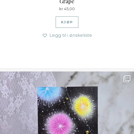
Grape
kr
45,00
KJØP
Legg til i ønskeliste
Ønsk