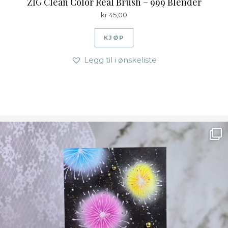
ZIG Clean Color Real Brush – 999 Blender
kr
45,00
KJØP
Legg til i ønskeliste
Ønsk