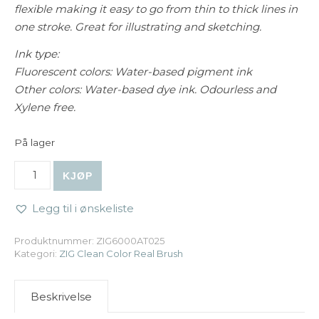
flexible making it easy to go from thin to thick lines in
one stroke.
Great for illustrating and sketching.
Ink type:
Fluorescent colors: Water-based pigment ink
Other colors: Water-based dye ink. Odourless and
Xylene free.
På lager
ZIG Clean Color Real Brush - 025 Pink antall
KJØP
Legg til i ønskeliste
Produktnummer:
ZIG6000AT025
Kategori:
ZIG Clean Color Real Brush
Beskrivelse