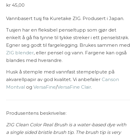
kr
45,00
Vannbasert tusj fra Kuretake ZIG. Produsert i Japan.
Tusjen har en fleksibel penseltupp som gjør det
enkelt å gå fra tynne til tykke streker i ett penselstrøk.
Egner seg godt til fargelegging. Brukes sammen med
ZIG blender
, eller pensel og vann. Fargene kan også
blandes med hverandre.
Husk å stemple med vannfast stempelpute på
akvarellpapir av god kvalitet. Vi anbefaler
Canson
Montval
og
VersaFine
/
VersaFine Clair
.
Produsentens beskrivelse:
ZIG Clean Color Real Brush is a water-based dye with
a single sided bristle brush tip. The brush tip is very