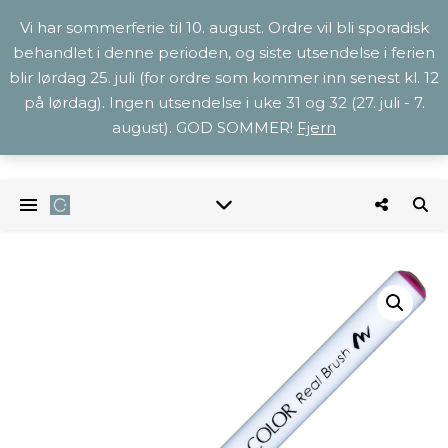
Vi har sommerferie til 10. august. Ordre vil bli sporadisk
behandlet i denne perioden, og siste utsendelse i ferien
blir lørdag 25. juli (for ordre som kommer inn senest kl. 12
på lørdag). Ingen utsendelse i uke 31 og 32 (27. juli - 7.
august). GOD SOMMER!
Fjern