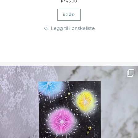
kr
45,00
KJØP
Legg til i ønskeliste
Ønsk