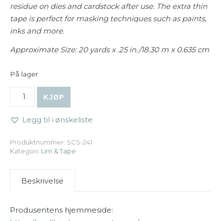
residue on dies and cardstock after use. The extra thin
tape is perfect for masking techniques such as paints,
inks and more.
Approximate Size: 20 yards x .25 in./18.30 m x 0.635 cm
På lager
Spellbinders - Best Ever Craft Tape 0.25 inch antall
KJØP
Legg til i ønskeliste
Produktnummer:
SCS-241
Kategori:
Lim & Tape
Beskrivelse
Produsentens hjemmeside: