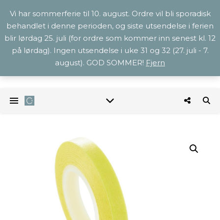
Vi har sommerferie til 10. august. Ordre vil bli sporadisk
behandlet i denne perioden, og siste utsendelse i ferien
blir lørdag 25. juli (for ordre som kommer inn senest kl. 12
på lørdag). Ingen utsendelse i uke 31 og 32 (27. juli - 7.
august). GOD SOMMER!
Fjern